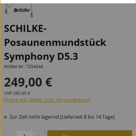
SCHILKE-
Posaunenmundstück
Symphony D5.3
Artikel-Nr.
7254244
249,00 €
Regulärer Preis:
Regulärer Preis:
UVP
285,00 €
Preise inkl. MwSt. zzgl. Versandkosten
Zur Zeit nicht lagernd (Lieferzeit 8 bis 14 Tage)
Produkt Anzahl: Gib den gewünschten Wert