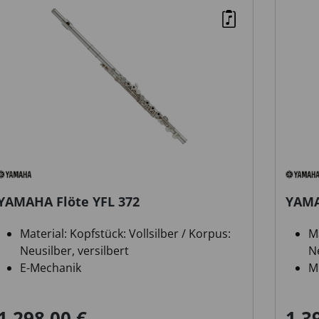
YAMAHA Flöte YFL 372
YAMA
Material: Kopfstück: Vollsilber / Korpus:
Ma
Neusilber, versilbert
Ne
E-Mechanik
M
Ringklappen
E
1.298,00 €
1.3
Verkaufspreis:
Regulärer Preis:
Verka