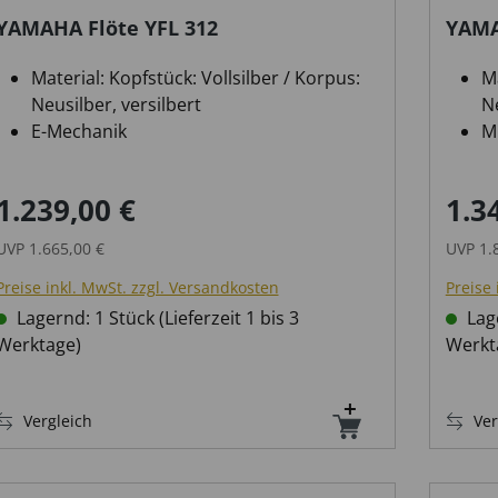
YAMAHA Flöte YFL 312
YAMA
Material: Kopfstück: Vollsilber / Korpus:
Ma
Neusilber, versilbert
Ne
E-Mechanik
M
geschlossene Klappen
E
1.239,00 €
1.3
Verkaufspreis:
Regulärer Preis:
Verka
UVP
1.665,00 €
UVP
1.
Preise inkl. MwSt. zzgl. Versandkosten
Preise 
Lagernd: 1 Stück (Lieferzeit 1 bis 3
Lage
Werktage)
Werkt
Vergleich
Ver