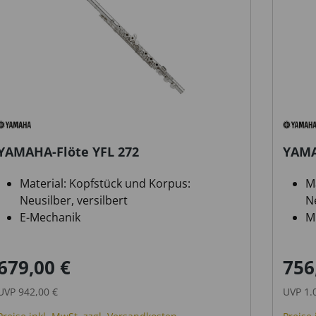
YAMAHA-Flöte YFL 272
YAMA
Material: Kopfstück und Korpus:
M
Neusilber, versilbert
Ne
E-Mechanik
M
Ringklappen
E
679,00 €
756
Verkaufspreis:
Regulärer Preis:
Verka
UVP
942,00 €
UVP
1.