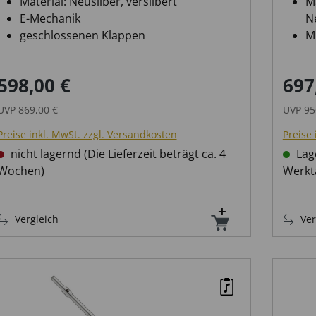
Material: Neusilber, versilbert
M
E-Mechanik
Ne
geschlossenen Klappen
M
E
598,00 €
697
Verkaufspreis:
Regulärer Preis:
Verka
UVP
869,00 €
UVP
95
Preise inkl. MwSt. zzgl. Versandkosten
Preise 
nicht lagernd (Die Lieferzeit beträgt ca. 4
Lage
Wochen)
Werkt
Vergleich
Ver