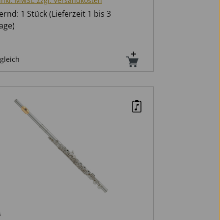
inkl. MwSt. zzgl. Versandkosten
rnd: 1 Stück (Lieferzeit 1 bis 3
age)
gleich