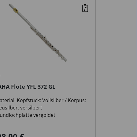
HA Flöte YFL 372 GL
terial: Kopfstück: Vollsilber / Korpus:
usilber, versilbert
undlochplatte vergoldet
-Mechanik
98,00 €
ufspreis:
Regulärer Preis: