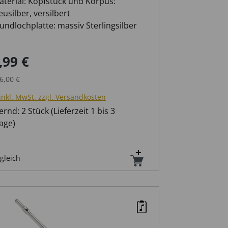
aterial: Kopfstück und Korpus:
usilber, versilbert
undlochplatte: massiv Sterlingsilber
-Mechanik
,99 €
ufspreis:
Regulärer Preis:
6,00 €
inkl. MwSt. zzgl. Versandkosten
rnd: 2 Stück (Lieferzeit 1 bis 3
age)
gleich