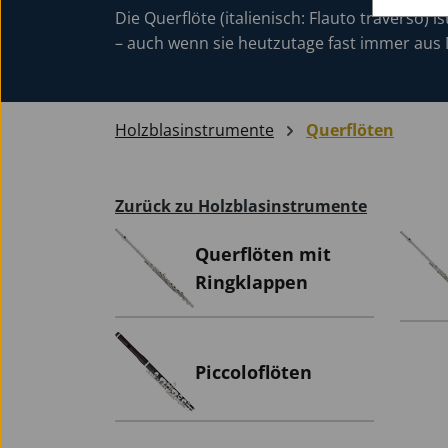
Die Querflöte (italienisch: Flauto traverso) 
– auch wenn sie heutzutage fast immer aus 
Bass Blockflöten
Euphonien
Tragegurte
Zubehör Holz
Tenor Saxophone
für Waldhörner
Tenor Saxophone
für Saxophone
für Klarinetten
Flügelhörner
Vibraphone
(Deutsch)
für Eb-Althörner
für Waldhörner
Fürst Pless Hörner
Universal
Holzblasinstrumente
Querflöten
Metronome /
Zurück zu Holzblasinstrumente
für Fagotte
für sonstige
Stimmgeräte
Universal
Metallblasinstrumente
Querflöten mit
Ringklappen
Atemtrainer
Piccoloflöten