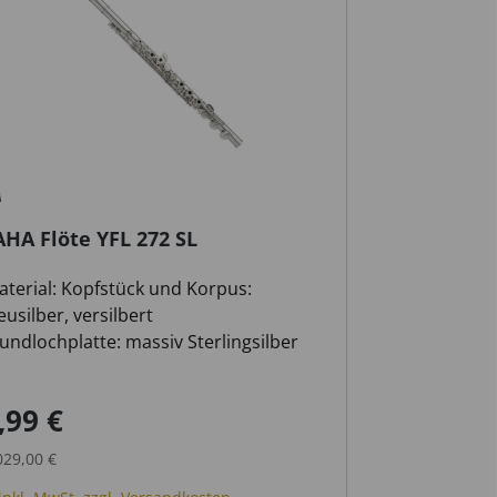
HA Flöte YFL 272 SL
aterial: Kopfstück und Korpus:
usilber, versilbert
undlochplatte: massiv Sterlingsilber
-Mechanik
,99 €
ufspreis:
Regulärer Preis:
029,00 €