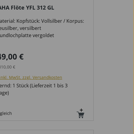
HA Flöte YFL 312 GL
terial: Kopfstück: Vollsilber / Korpus:
usilber, versilbert
undlochplatte vergoldet
-Mechanik
49,00 €
ufspreis:
Regulärer Preis:
810,00 €
inkl. MwSt. zzgl. Versandkosten
rnd: 1 Stück (Lieferzeit 1 bis 3
age)
gleich