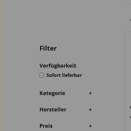
Filter
Verfügbarkeit
Filter hinzufügen: Verfügbarkeit
Sofort lieferbar
Kategorie
+
Hersteller
+
Preis
+