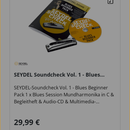
SEYDEL Soundcheck Vol. 1 - Blues
Beginner Pack
SEYDEL-Soundcheck Vol. 1 - Blues Beginner
Pack 1 x Blues Session Mundharmonika in C &
Begleitheft & Audio-CD & Multimedia-
Programm: vom ersten Ton bis zum eigenen
Solo , keine Notenkenntnisse erforderlich,
29,99 €
Regulärer Preis:
viele Klangbeispiele auf Audio CD, Multimedia-
Programm und mp3, Playbacks zum