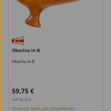
Okarina in B
Okarina in B
59,75 €
Verkaufspreis:
Regulärer Preis:
UVP
66,50 €
Preise inkl. MwSt. zzgl. Versandkosten