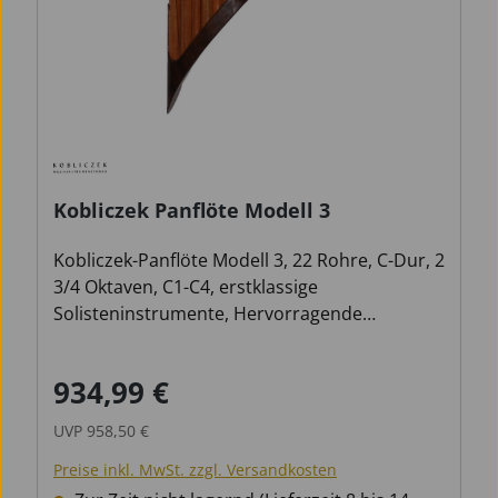
Kobliczek Panflöte Modell 3
Kobliczek-Panflöte Modell 3, 22 Rohre, C-Dur, 2
3/4 Oktaven, C1-C4, erstklassige
Solisteninstrumente, Hervorragende
Verarbeitung, beste Intonation, fantastisches
Speilgefühl, incl. Tasche
934,99 €
Verkaufspreis:
Regulärer Preis:
UVP
958,50 €
Preise inkl. MwSt. zzgl. Versandkosten