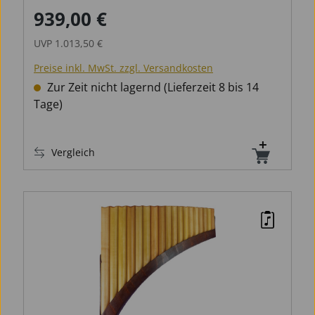
939,00 €
Verkaufspreis:
Regulärer Preis:
UVP
1.013,50 €
Preise inkl. MwSt. zzgl. Versandkosten
Zur Zeit nicht lagernd (Lieferzeit 8 bis 14
Tage)
Vergleich