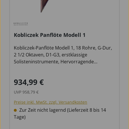
Kobliczek Panflöte Modell 1
Kobliczek-Panflöte Modell 1, 18 Rohre, G-Dur,
2 1/2 Oktaven, D1-G3, erstklassige
Solisteninstrumente, Hervorragende
Verarbeitung, beste Intonation, fantastisches
Spielgefühl, incl. Tasche
934,99 €
Verkaufspreis:
Regulärer Preis:
UVP
958,79 €
Preise inkl. MwSt. zzgl. Versandkosten
Zur Zeit nicht lagernd (Lieferzeit 8 bis 14
Tage)