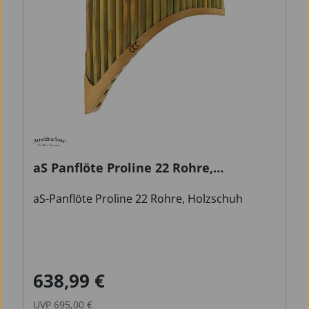
aS Panflöte Proline 22 Rohre,
Holzschuh
aS-Panflöte Proline 22 Rohre, Holzschuh
638,99 €
Verkaufspreis:
Regulärer Preis:
UVP
695,00 €