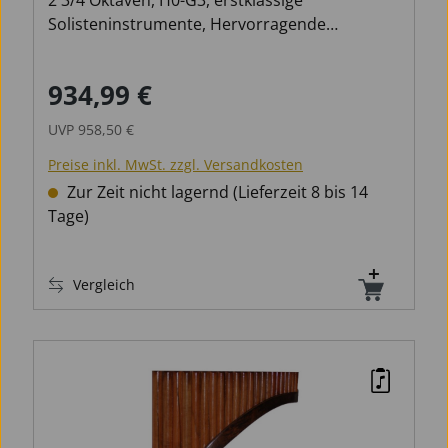
2 3/4 Oktaven, H0-G3, erstklassige
Solisteninstrumente, Hervorragende
Verarbeitung, beste Intonation, fantastisches
Speilgefühl, incl. Tasche
934,99 €
Verkaufspreis:
Regulärer Preis:
UVP
958,50 €
Preise inkl. MwSt. zzgl. Versandkosten
Zur Zeit nicht lagernd (Lieferzeit 8 bis 14
Tage)
Vergleich