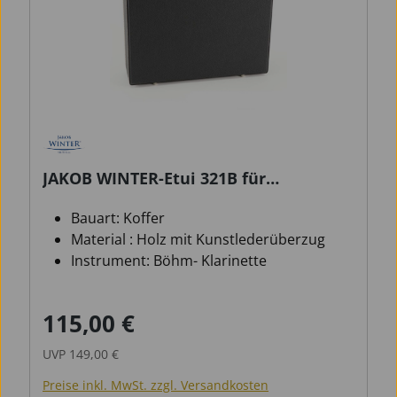
JAKOB WINTER-Etui 321B für
Klarinette, Böhm-System
Bauart: Koffer
Material : Holz mit Kunstlederüberzug
Instrument: Böhm- Klarinette
115,00 €
Verkaufspreis:
Regulärer Preis:
UVP
149,00 €
Preise inkl. MwSt. zzgl. Versandkosten