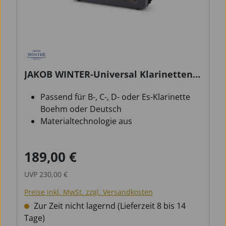
JAKOB WINTER-Universal Klarinetten
Formetui Jazz
Passend für B-, C-, D- oder Es-Klarinette
Boehm oder Deutsch
Materialtechnologie aus
Verbundwerkstoff und technischem
Kunstleder
189,00 €
Verkaufspreis:
Regulärer Preis:
Strapazierfähige, schockabsorbierende
Hartschale
UVP
230,00 €
Preise inkl. MwSt. zzgl. Versandkosten
Zur Zeit nicht lagernd (Lieferzeit 8 bis 14
Tage)