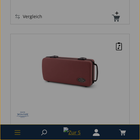
Vergleich
JAKOB WINTER-Universal Klarinetten
Formetui Merlot