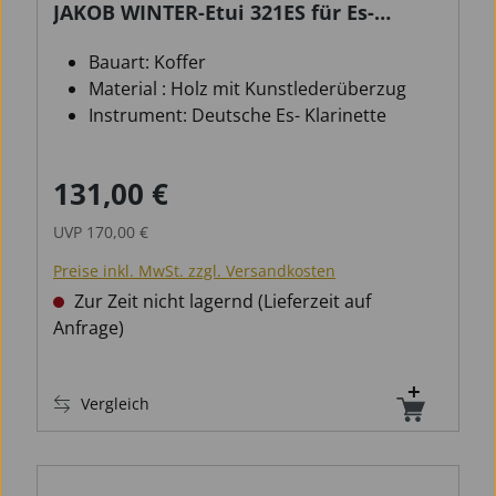
JAKOB WINTER-Etui 321ES für Es-
Klarinette, dt. System
Bauart: Koffer
Material : Holz mit Kunstlederüberzug
Instrument: Deutsche Es- Klarinette
131,00 €
Verkaufspreis:
Regulärer Preis:
UVP
170,00 €
Preise inkl. MwSt. zzgl. Versandkosten
Zur Zeit nicht lagernd (Lieferzeit auf
Anfrage)
Vergleich