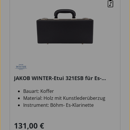
JAKOB WINTER-Etui 321ESB für Es-
Klarinette, Böhm-System
Bauart: Koffer
Material: Holz mit Kunstlederüberzug
Instrument: Böhm- Es-Klarinette
131,00 €
Verkaufspreis:
Regulärer Preis: