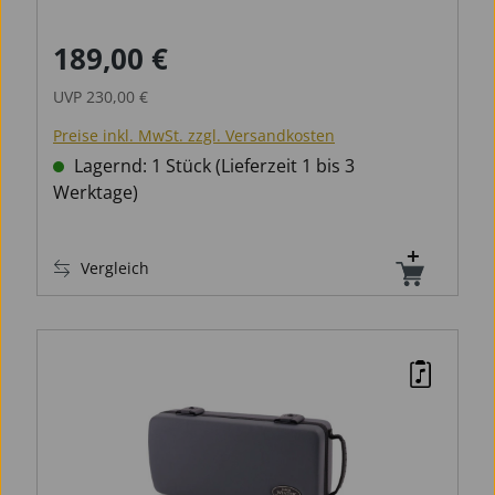
Verbundwerkstoff und technischem
Kunstleder
189,00 €
Verkaufspreis:
Regulärer Preis:
Strapazierfähige, schockabsorbierende
Hartschale
UVP
230,00 €
Preise inkl. MwSt. zzgl. Versandkosten
Lagernd: 1 Stück (Lieferzeit 1 bis 3
Werktage)
Vergleich