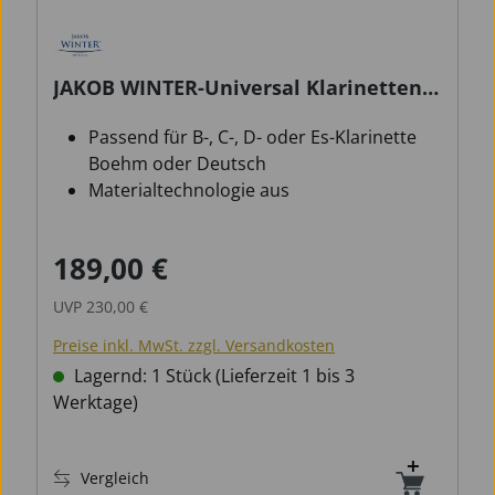
JAKOB WINTER-Universal Klarinetten
Formetui Caramel
Passend für B-, C-, D- oder Es-Klarinette
Boehm oder Deutsch
Materialtechnologie aus
Verbundwerkstoff und technischem
Kunstleder
189,00 €
Verkaufspreis:
Regulärer Preis:
Strapazierfähige, schockabsorbierende
Hartschale
UVP
230,00 €
Preise inkl. MwSt. zzgl. Versandkosten
Lagernd: 1 Stück (Lieferzeit 1 bis 3
Werktage)
Vergleich