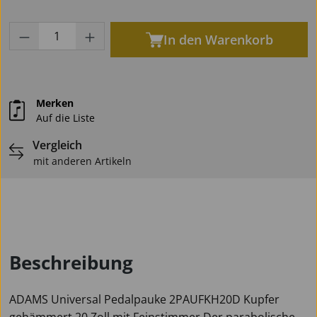
Produkt Anzahl: Gib den gewünschten Wert
In den Warenkorb
Merken
Auf die Liste
Vergleich
mit anderen Artikeln
Beschreibung
ADAMS Universal Pedalpauke 2PAUFKH20D Kupfer
gehämmert 20 Zoll mit Feinstimmer Der parabolische,