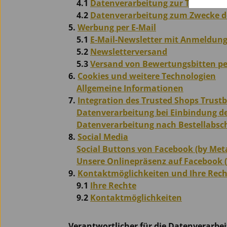
4.1
Datenverarbeitung zur Transakt
4.2
Datenverarbeitung zum Zwecke de
5.
Werbung per E-Mail
5.1
E-Mail-Newsletter mit Anmeldung
Bass Blockflöten
Euphonien
Tragegurte
Zubehör Holz
Tenor Saxophone
für Waldhörner
Tenor Saxophone
für Saxophone
für Klarinetten
Flügelhörner
Vibraphone
5.2
Newsletterversand
(Deutsch)
für Eb-Althörner
für Waldhörner
Fürst Pless Hörner
Universal
5.3
Versand von Bewertungsbitten pe
6.
Cookies und weitere Technologien
Allgemeine Informationen
7.
Integration des Trusted Shops Trust
Metronome /
für Fagotte
Datenverarbeitung bei Einbindung de
für sonstige
Stimmgeräte
Universal
Datenverarbeitung nach Bestellabsc
Metallblasinstrumente
8.
Social Media
Social Buttons von Facebook (by Meta
Unsere Onlinepräsenz auf Facebook (
Atemtrainer
9.
Kontaktmöglichkeiten und Ihre Rech
9.1
Ihre Rechte
9.2
Kontaktmöglichkeiten
Verantwortlicher für die Datenverarbei