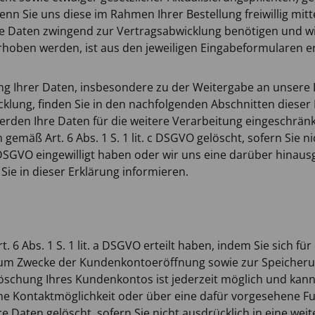
 Sie uns diese im Rahmen Ihrer Bestellung freiwillig mittei
 die Daten zwingend zur Vertragsabwicklung benötigen und w
hoben werden, ist aus den jeweiligen Eingabeformularen ers
ng Ihrer Daten, insbesondere zu der Weitergabe an unsere 
cklung, finden Sie in den nachfolgenden Abschnitten diese
erden Ihre Daten für die weitere Verarbeitung eingeschrän
emäß Art. 6 Abs. 1 S. 1 lit. c DSGVO gelöscht, sofern Sie n
. a DSGVO eingewilligt haben oder wir uns eine darüber hi
 Sie in dieser Erklärung informieren.
rt. 6 Abs. 1 S. 1 lit. a DSGVO erteilt haben, indem Sie sich 
um Zwecke der Kundenkontoeröffnung sowie zur Speicherung
öschung Ihres Kundenkontos ist jederzeit möglich und kann
ne Kontaktmöglichkeit oder über eine dafür vorgesehene F
Daten gelöscht, sofern Sie nicht ausdrücklich in eine wei