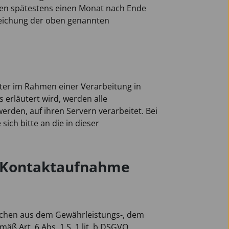
erden spätestens einen Monat nach Ende
Erreichung der oben genannten
ster im Rahmen einer Verarbeitung in
erläutert wird, werden alle
erden, auf ihren Servern verarbeitet. Bei
ch bitte an die in dieser
r Kontaktaufnahme
üchen aus dem Gewährleistungs-, dem
ß Art. 6 Abs. 1 S. 1 lit. b DSGVO