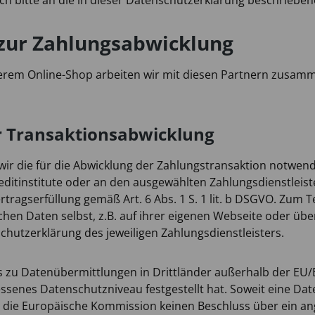
h bitte an die in dieser Datenschutzerklärung beschrieben
 zur Zahlungsabwicklung
erem Online-Shop arbeiten wir mit diesen Partnern zusamme
r Transaktionsabwicklung
wir die für die Abwicklung der Zahlungstransaktion notwen
editinstitute oder an den ausgewählten Zahlungsdienstleiste
ertragserfüllung gemäß Art. 6 Abs. 1 S. 1 lit. b DSGVO. Zum T
ichen Daten selbst, z.B. auf ihrer eigenen Webseite oder üb
nschutzerklärung des jeweiligen Zahlungsdienstleisters.
s zu Datenübermittlungen in Drittländer außerhalb der EU
enes Datenschutzniveau festgestellt hat. Soweit eine Dat
ie die Europäische Kommission keinen Beschluss über ein 