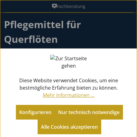
Fachberatung
Zum Hauptinhalt springen
Pflegemittel für
Querflöten
Zubehör
Pflegemittel Holz
für Querflöten
Diese Website verwendet Cookies, um eine
bestmögliche Erfahrung bieten zu können.
Zurück zu Pflegemittel Holz
Mehr Informationen ...
Konfigurieren
Nur technisch notwendige
Produkte filtern
Alle Cookies akzeptieren