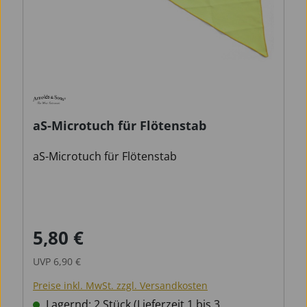
aS-Microtuch für Flötenstab
aS-Microtuch für Flötenstab
5,80 €
Verkaufspreis:
Regulärer Preis:
UVP
6,90 €
Preise inkl. MwSt. zzgl. Versandkosten
Lagernd: 2 Stück (Lieferzeit 1 bis 3