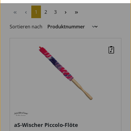
Seite
Seite
Seite
1
2
3
Sortieren nach
aS-Wischer Piccolo-Flöte