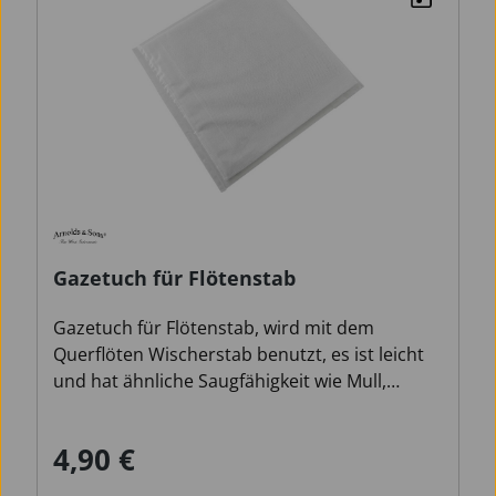
Gazetuch für Flötenstab
Gazetuch für Flötenstab, wird mit dem
Querflöten Wischerstab benutzt, es ist leicht
und hat ähnliche Saugfähigkeit wie Mull,
lockere Webart und doppellagiges Gewebe,
Maße: 40 X 40 cm
4,90 €
Regulärer Preis: