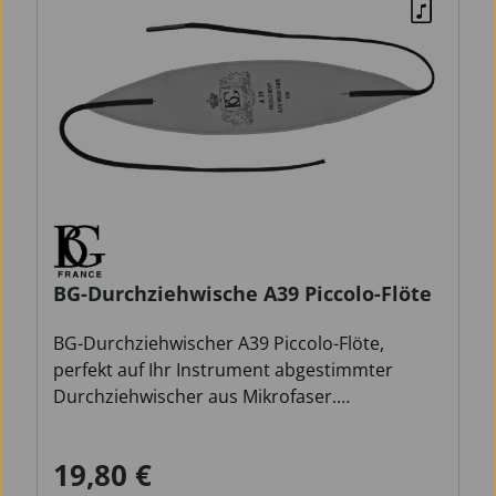
BG-Durchziehwische A39 Piccolo-Flöte
BG-Durchziehwischer A39 Piccolo-Flöte,
perfekt auf Ihr Instrument abgestimmter
Durchziehwischer aus Mikrofaser.
Schlauchförmige Zugschnur mit
eingearbeitetem Gewicht
19,80 €
Regulärer Preis:
Waschmaschinenfest, hält 5 Jahre und länger.