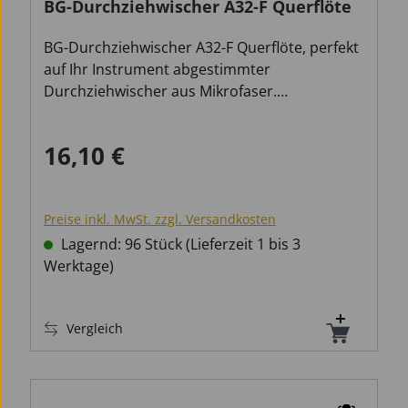
BG-Durchziehwischer A32-F Querflöte
BG-Durchziehwischer A32-F Querflöte, perfekt
auf Ihr Instrument abgestimmter
Durchziehwischer aus Mikrofaser.
Schlauchförmige Zugschnur mit
eingearbeitetem Gewicht
16,10 €
Regulärer Preis:
Waschmaschinenfest, hält 5 Jahre und länger.
Hoch saugfähige Mikrofaser. Fusselfrei und
ohne chemische Zusätze. BG Pflegetücher und
Preise inkl. MwSt. zzgl. Versandkosten
Wischer bestehen aus eigens von BG
entwickeltem Mikorfaser, das besonders weich
Lagernd: 96 Stück (Lieferzeit 1 bis 3
und saugfähig ist und die Oberflächer Ihres
Werktage)
wertvollen Instrumentes nicht verkratzt. Das
Mikrofaser-Gewebe wird in Frankreich, ohne
Vergleich
Verwendung chemischer Zusätze, hergestellt
und ist in der Maschine waschbar.