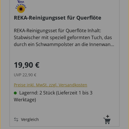
REKA-Reinigungsset für Querflöte
REKA-Reinigungsset für Querflöte Inhalt:
Stabwischer mit speziell geformten Tuch, das
durch ein Schwammpolster an die Innenwand
des Flötenrohres und des Kopfstücks gedrückt
wird. Querflöten sollten unbedingt nach dem
19,90 €
Verkaufspreis:
Regulärer Preis:
Spielen gereinigt und getrocknet werden.
Hierbei gilt der Flötenkopf als das kritische
UVP
22,90 €
Teil. Dieser von von seiner geometrischen
Preise inkl. MwSt. zzgl. Versandkosten
Form her einseitig geschlossene Zylinder
erfährt über das Mundstück die größte
Lagernd: 2 Stück (Lieferzeit 1 bis 3
Wasserbildung und Verschmutzung. Das
Werktage)
Besondere an diesem REKA Flötenreiniger
besteht wiederum in dem Formteil, welches
Vergleich
das wasseraufnehmende Tuch - insbesondere
am Stimmkopf - optimal führt. Wie aus den