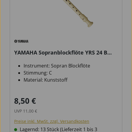
YAMAHA Sopranblockflöte YRS 24 B
barock
Instrument: Sopran Blockflöte
Stimmung: C
Material: Kunststoff
8,50 €
Verkaufspreis:
Regulärer Preis:
UVP
11,00 €
Preise inkl. MwSt. zzgl. Versandkosten
Lagernd: 13 Stück (Lieferzeit 1 bis 3