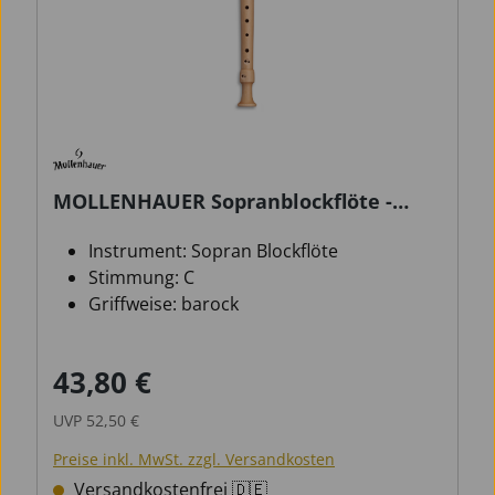
MOLLENHAUER Sopranblockflöte -
Fipple - Digi - barock
Instrument: Sopran Blockflöte
Stimmung: C
Griffweise: barock
43,80 €
Verkaufspreis:
Regulärer Preis:
UVP
52,50 €
Preise inkl. MwSt. zzgl. Versandkosten
Versandkostenfrei 🇩🇪