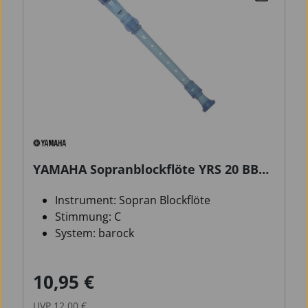
YAMAHA Sopranblockflöte YRS 20 BB
barock
Instrument: Sopran Blockflöte
Stimmung: C
System: barock
10,95 €
Verkaufspreis:
Regulärer Preis:
UVP
12,00 €