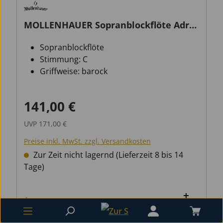
MOLLENHAUER Sopranblockflöte Adris
Traumflöte 4119 barock
Sopranblockflöte
Stimmung: C
Griffweise: barock
141,00 €
Verkaufspreis:
Regulärer Preis:
UVP
171,00 €
Preise inkl. MwSt. zzgl. Versandkosten
Zur Zeit nicht lagernd (Lieferzeit 8 bis 14
Tage)
Vergleich