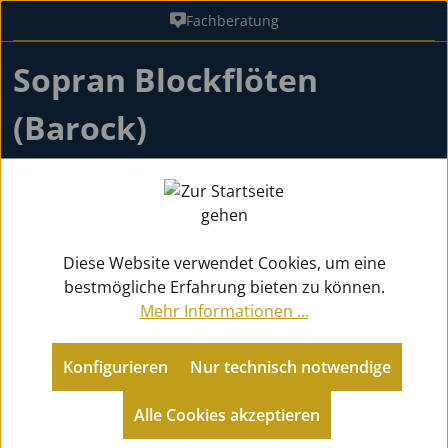
Fachberatung
Zum Hauptinhalt springen
Sopran Blockflöten
(Barock)
Die Sopranblockflöte mit barocker Griffweise gilt als der
„Goldstandard“ unter den Blockflöten. Während das
deutsche System ein modernes Exp
...
weiterlesen
Diese Website verwendet Cookies, um eine
bestmögliche Erfahrung bieten zu können.
Mehr Informationen ...
Holzblasinstrumente
Blockflöten
Sopran Blockflöten (Barock)
Konfigurieren
Nur technisch notwendige
Alle Cookies akzeptieren
Zurück zu Blockflöten