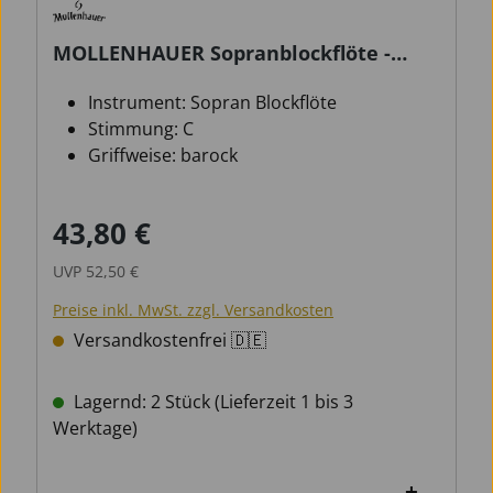
MOLLENHAUER Sopranblockflöte -
Fipple - Lere - barock
Instrument: Sopran Blockflöte
Stimmung: C
Griffweise: barock
43,80 €
Verkaufspreis:
Regulärer Preis:
UVP
52,50 €
Preise inkl. MwSt. zzgl. Versandkosten
Versandkostenfrei 🇩🇪
Lagernd: 2 Stück (Lieferzeit 1 bis 3
Werktage)