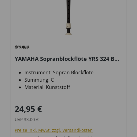
YAMAHA Sopranblockflöte YRS 324 B
barock
Instrument: Sopran Blockflöte
Stimmung: C
Material: Kunststoff
24,95 €
Verkaufspreis:
Regulärer Preis:
UVP
33,00 €
Preise inkl. MwSt. zzgl. Versandkosten