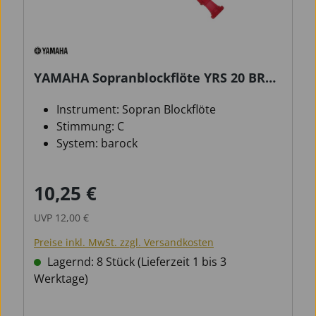
YAMAHA Sopranblockflöte YRS 20 BR
barock
Instrument: Sopran Blockflöte
Stimmung: C
System: barock
10,25 €
Verkaufspreis:
Regulärer Preis:
UVP
12,00 €
Preise inkl. MwSt. zzgl. Versandkosten
Lagernd: 8 Stück (Lieferzeit 1 bis 3
Werktage)