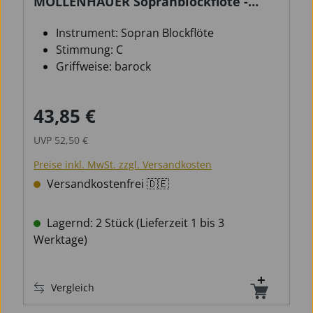
MOLLENHAUER Sopranblockflöte -
Fipple - Tere - barock
Instrument: Sopran Blockflöte
Stimmung: C
Griffweise: barock
43,85 €
Verkaufspreis:
Regulärer Preis:
UVP
52,50 €
Preise inkl. MwSt. zzgl. Versandkosten
Versandkostenfrei 🇩🇪
Lagernd: 2 Stück (Lieferzeit 1 bis 3
Werktage)
Vergleich