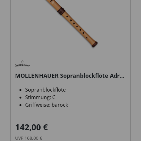
MOLLENHAUER Sopranblockflöte Adris
Traumflöte 4117 barock
Sopranblockflöte
Stimmung: C
Griffweise: barock
142,00 €
Verkaufspreis:
Regulärer Preis:
UVP
168,00 €