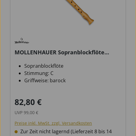
MOLLENHAUER Sopranblockflöte
Student 1004 barock
Sopranblockflöte
Stimmung: C
Griffweise: barock
82,80 €
Verkaufspreis:
Regulärer Preis:
UVP
99,00 €
Preise inkl. MwSt. zzgl. Versandkosten
Zur Zeit nicht lagernd (Lieferzeit 8 bis 14