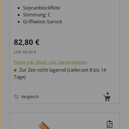
Student 1042 barock
Sopranblockflöte
Stimmung: C
Griffweise: barock
82,80 €
Verkaufspreis:
Regulärer Preis:
UVP
99,00 €
Preise inkl. MwSt. zzgl. Versandkosten
Zur Zeit nicht lagernd (Lieferzeit 8 bis 14
Tage)
Vergleich