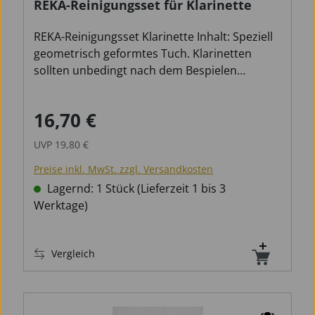
REKA-Reinigungsset für Klarinette
REKA-Reinigungsset Klarinette Inhalt: Speziell
geometrisch geformtes Tuch. Klarinetten
sollten unbedingt nach dem Bespielen
getrocknet und gereinigt werden, weil die
verbleibende Feuchtigkeit das Holz quellen
16,70 €
Verkaufspreis:
Regulärer Preis:
läßt und schließlich zu Rissbildungen führt.
Die Klappenpolster quellen auf und können
UVP
19,80 €
durch Bakterienbefall zerstört werden. Das
Preise inkl. MwSt. zzgl. Versandkosten
Besondere der REKA-Cleaning Sets für
Holzblasinstrumente und Flöten ist das
Lagernd: 1 Stück (Lieferzeit 1 bis 3
Formteil, bzw. das speziell geometrisch
Werktage)
geformte Tuch. Dieses wird glattflächig und
faltenlos an den Innenwänden der
Vergleich
Instrumente entlanggeführt, und
gewährleistet so - beim Saxophon schon vom
Schalltrichter aus - eine optimale
Wasseraufnahme.