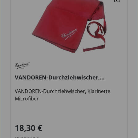
VANDOREN-Durchziehwischer,
Klarinette Microfiber
VANDOREN-Durchziehwischer, Klarinette
Microfiber
18,30 €
Verkaufspreis:
Regulärer Preis: