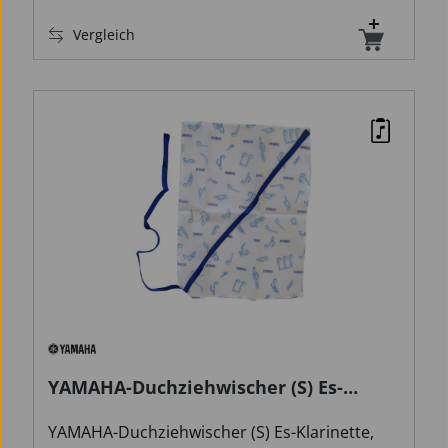
Gebrauch und bis zu 50 Waschgängen stand.
Vergleich
Erhältlich in einer großen Größe für
Altklarinette, Bassklarinette, Altsaxophon,
Tenorsaxophon und Saxophonhälse sowie in
einer kleinen Größe für Es-Klarinette, B-
Klarinette und Sopransaxophon.
YAMAHA-Duchziehwischer (S) Es-
Klarinette
YAMAHA-Duchziehwischer (S) Es-Klarinette,