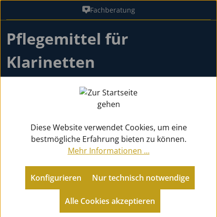
Fachberatung
Zum Hauptinhalt springen
Pflegemittel für
Klarinetten
Zubehör
Pflegemittel Holz
für Klarinetten
Diese Website verwendet Cookies, um eine
bestmögliche Erfahrung bieten zu können.
Zurück zu Pflegemittel Holz
Mehr Informationen ...
Konfigurieren
Nur technisch notwendige
Produkte filtern
Alle Cookies akzeptieren