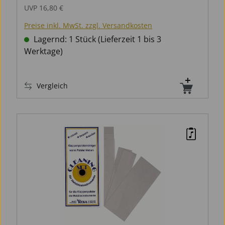
abschrauben. Nach Gebrauch könnne die
UVP
16,80 €
Sticks mit Wasser und seife ausgewaschen
Preise inkl. MwSt. zzgl. Versandkosten
werden.
Lagernd: 1 Stück (Lieferzeit 1 bis 3
Werktage)
Vergleich