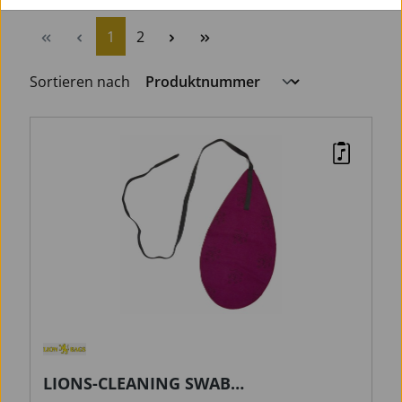
Seite
Seite
1
2
Sortieren nach
LIONS-CLEANING SWAB