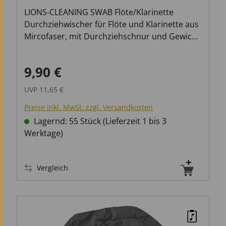
Flöte/Klarinette LCSFC
LIONS-CLEANING SWAB Flöte/Klarinette
Durchziehwischer für Flöte und Klarinette aus
Mircofaser, mit Durchziehschnur und Gewicht.
Der durchdachte Zuschnitt und die
Saugfähigkeit dieses Pflegetuchs sorgen für
9,90 €
Verkaufspreis:
Regulärer Preis:
eine optimale Reinigung Ihres Instrumentes.
Beim Durchziehen legt es sich sauber an die
UVP
11,65 €
Innenwand an und trocknet Ihr Instrument
Preise inkl. MwSt. zzgl. Versandkosten
sorgfältig.
Lagernd: 55 Stück (Lieferzeit 1 bis 3
Werktage)
Vergleich