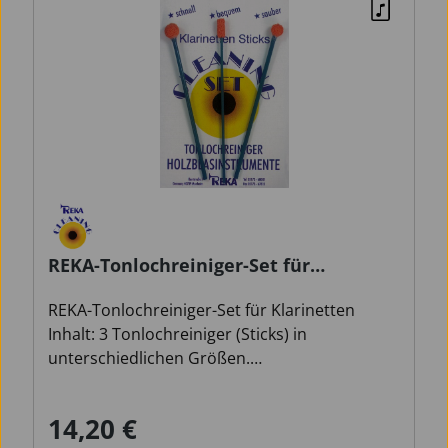
REKA-Tonlochreiniger-Set für
Klarinetten
REKA-Tonlochreiniger-Set für Klarinetten
Inhalt: 3 Tonlochreiniger (Sticks) in
unterschiedlichen Größen.
Gebrauchsanleitung: Immer den zur
Tonlochgröße passenden Stick benutzen. Die
14,20 €
Verkaufspreis:
Regulärer Preis:
Überblasklappe vor dem Reinigen