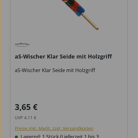
aS-Wischer Klar Seide mit Holzgriff
aS-Wischer Klar Seide mit Holzgriff
3,65 €
Verkaufspreis:
Regulärer Preis:
UVP
4,11 €
Preise inkl. MwSt. zzgl. Versandkosten
Lagernd: 1 Stück (Lieferzeit 1 bis 3