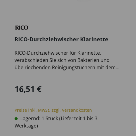
RICO-Durchziehwischer Klarinette
RICO-Durchziehwischer für Klarinette,
verabschieden Sie sich von Bakterien und
übelriechenden Reinigungstüchern mit dem
Rico Anti-Microbial Instrument Swab! Dank der
umweltfreundlichen Silvadur-Technologie
16,51 €
Regulärer Preis:
greifen Silberionen Bakterienzellen an und
sorgen dafür, dass Ihr Reinigungstuch frei von
Keimen und Gerüchen bleibt. Das weiche,
Preise inkl. MwSt. zzgl. Versandkosten
maschinenwaschbare und schnell trocknende
Material entfernt 30 % mehr Feuchtigkeit als
Lagernd: 1 Stück (Lieferzeit 1 bis 3
herkömmliche Seidenreinigungstücher. Der
Werktage)
Rico Anti-Microbial Swab hält jahrelangem