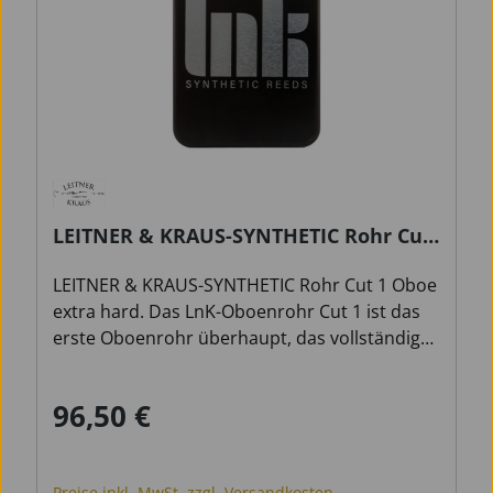
LEITNER & KRAUS-SYNTHETIC Rohr Cut
1 Oboe extra hard
LEITNER & KRAUS-SYNTHETIC Rohr Cut 1 Oboe
extra hard. Das LnK-Oboenrohr Cut 1 ist das
erste Oboenrohr überhaupt, das vollständig
aus einem einzigen Stück gefertigt ist. Diese
bahnbrechende Bauweise sorgt für ein
96,50 €
Regulärer Preis:
besonders gleichmäßiges
Schwingungsverhalten und verhindert
jegliches Verrutschen oder Verformen beim
Preise inkl. MwSt. zzgl. Versandkosten