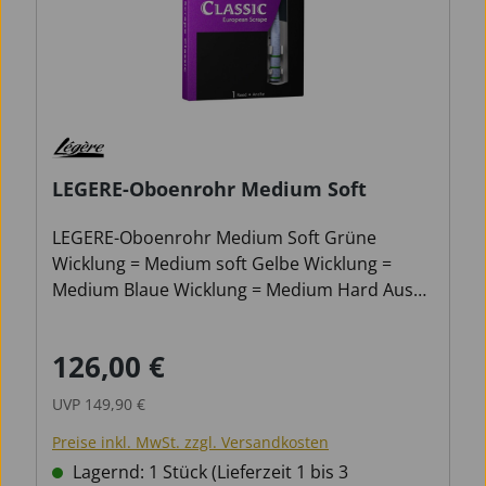
LEGERE-Oboenrohr Medium Soft
LEGERE-Oboenrohr Medium Soft Grüne
Wicklung = Medium soft Gelbe Wicklung =
Medium Blaue Wicklung = Medium Hard Aus
hygienischen Gründen ist die Rücknahme
dieses Artikels ausgeschlossen!
126,00 €
Verkaufspreis:
Regulärer Preis:
UVP
149,90 €
Preise inkl. MwSt. zzgl. Versandkosten
Lagernd: 1 Stück (Lieferzeit 1 bis 3