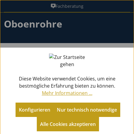
Fachberatung
Zum Hauptinhalt springen
Oboenrohre
Zubehör
Blätter
für Oboen
Zurück zu Blätter
Diese Website verwendet Cookies, um eine
bestmögliche Erfahrung bieten zu können.
Mehr Informationen ...
Produkte filtern
Konfigurieren
Nur technisch notwendige
Alle Cookies akzeptieren