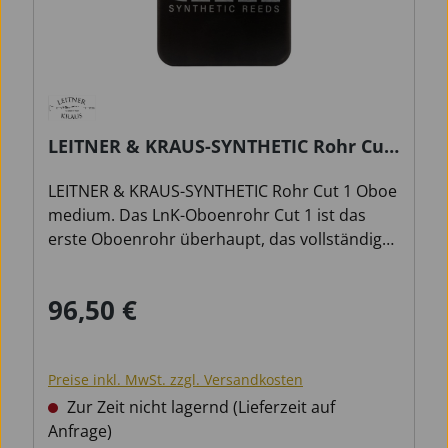
LEITNER & KRAUS-SYNTHETIC Rohr Cut
1 Oboe medium
LEITNER & KRAUS-SYNTHETIC Rohr Cut 1 Oboe
medium. Das LnK-Oboenrohr Cut 1 ist das
erste Oboenrohr überhaupt, das vollständig
aus einem einzigen Stück gefertigt ist. Diese
bahnbrechende Bauweise sorgt für ein
96,50 €
Regulärer Preis:
besonders gleichmäßiges
Schwingungsverhalten und verhindert
jegliches Verrutschen oder Verformen beim
Preise inkl. MwSt. zzgl. Versandkosten
Spiel. Das Cut1 bietet einen warmen und
weichen Klang sowie eine hervorragende
Zur Zeit nicht lagernd (Lieferzeit auf
Ansprache über alle Lagen. Durch den
Anfrage)