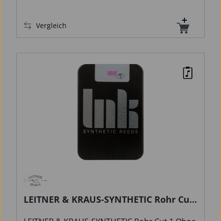
schlanken Schnitt ist die Intonation
perfektioniert. Das innovative Design macht
Vergleich
sie unempfindlich gegenüber Wetter- oder
Luftfeuchtigkeitsänderungen, sodass sie nie
eingeweicht werden müssen. Das ermöglicht
es dir, dich voll und ganz auf deine Musik zu
konzentrieren, ohne dich um äußere
Bedingungen sorgen zu müssen.
LEITNER & KRAUS-SYNTHETIC Rohr Cut
1 Oboe hard