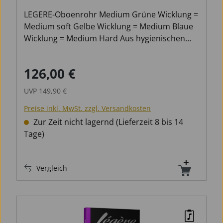
LEGERE-Oboenrohr Medium Grüne Wicklung =
Medium soft Gelbe Wicklung = Medium Blaue
Wicklung = Medium Hard Aus hygienischen
Gründen ist die Rücknahme dieses Artikels
ausgeschlossen!
126,00 €
Verkaufspreis:
Regulärer Preis:
UVP
149,90 €
Preise inkl. MwSt. zzgl. Versandkosten
Zur Zeit nicht lagernd (Lieferzeit 8 bis 14
Tage)
Vergleich