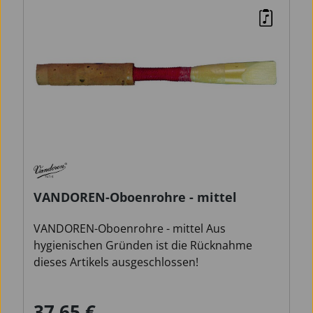
VANDOREN-Oboenrohre - mittel
VANDOREN-Oboenrohre - mittel Aus
hygienischen Gründen ist die Rücknahme
dieses Artikels ausgeschlossen!
37,65 €
Verkaufspreis:
Regulärer Preis: