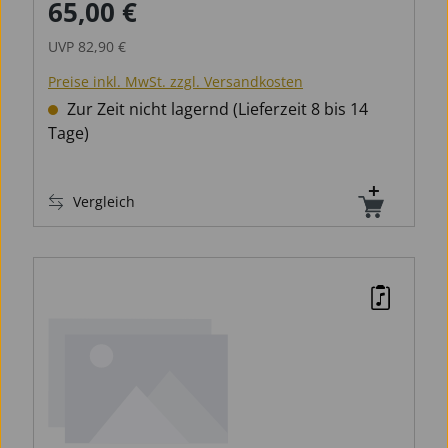
65,00 €
Verkaufspreis:
Regulärer Preis:
UVP
82,90 €
Preise inkl. MwSt. zzgl. Versandkosten
Zur Zeit nicht lagernd (Lieferzeit 8 bis 14
Tage)
Vergleich