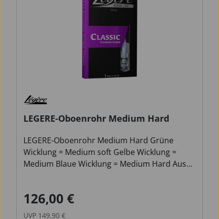
LEGERE-Oboenrohr Medium Hard
LEGERE-Oboenrohr Medium Hard Grüne
Wicklung = Medium soft Gelbe Wicklung =
Medium Blaue Wicklung = Medium Hard Aus
hygienischen Gründen ist die Rücknahme
dieses Artikels ausgeschlossen!
126,00 €
Verkaufspreis:
Regulärer Preis:
UVP
149,90 €