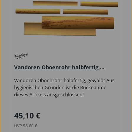
Vandoren Oboenrohr halbfertig,
gewölbt
Vandoren Oboenrohr halbfertig, gewölbt Aus
hygienischen Gründen ist die Rücknahme
dieses Artikels ausgeschlossen!
45,10 €
Verkaufspreis:
Regulärer Preis:
UVP
58,60 €