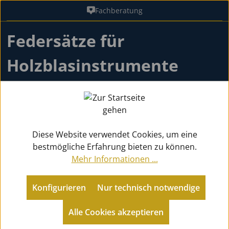
Fachberatung
Zum Hauptinhalt springen
Federsätze für
Holzblasinstrumente
Zubehör
Ersatzteile Holz
Federsatz
Diese Website verwendet Cookies, um eine
bestmögliche Erfahrung bieten zu können.
Zurück zu Ersatzteile Holz
Mehr Informationen ...
Konfigurieren
Nur technisch notwendige
Produkte filtern
Alle Cookies akzeptieren