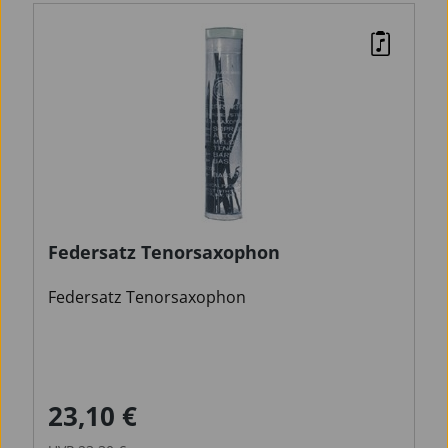
Federsatz Tenorsaxophon
Federsatz Tenorsaxophon
23,10 €
Verkaufspreis:
Regulärer Preis: