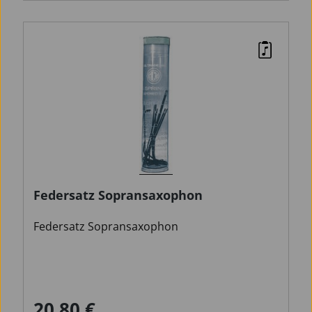
Federsatz Sopransaxophon
Federsatz Sopransaxophon
20,80 €
Regulärer Preis: