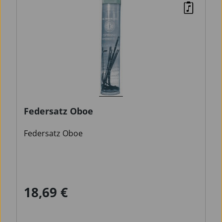
Federsatz Oboe
Federsatz Oboe
18,69 €
Regulärer Preis: