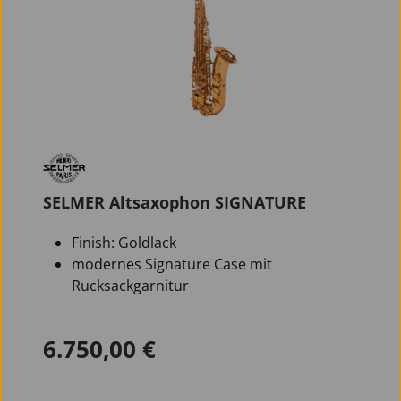
SELMER Altsaxophon SIGNATURE
Finish: Goldlack
modernes Signature Case mit
Rucksackgarnitur
Mundstück SELMER Concept
6.750,00 €
Regulärer Preis: