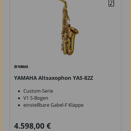
YAMAHA Altsaxophon YAS-82Z
Custom-Serie
V1 S-Bogen
einstellbare Gabel-F Klappe
4.598,00 €
Verkaufspreis:
Regulärer Preis: