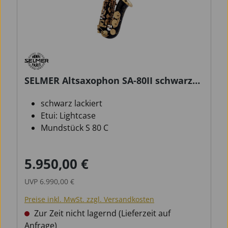
SELMER Altsaxophon SA-80II schwarz
lackiert
schwarz lackiert
Etui: Lightcase
Mundstück S 80 C
5.950,00 €
Verkaufspreis:
Regulärer Preis:
UVP
6.990,00 €
Preise inkl. MwSt. zzgl. Versandkosten
Zur Zeit nicht lagernd (Lieferzeit auf
Anfrage)