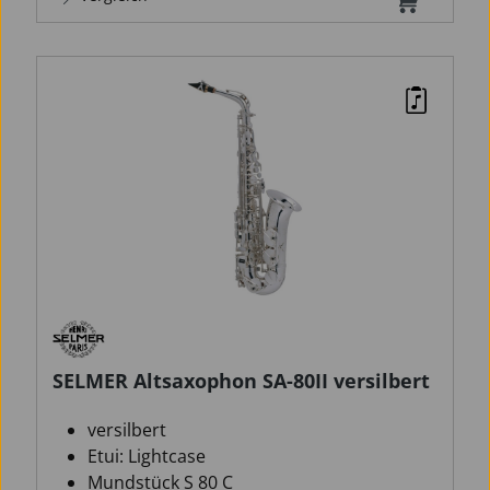
SELMER Altsaxophon SA-80II versilbert
versilbert
Etui: Lightcase
Mundstück S 80 C