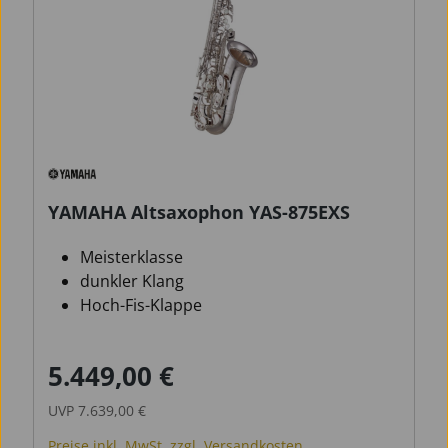
YAMAHA Altsaxophon YAS-875EXS
Meisterklasse
dunkler Klang
Hoch-Fis-Klappe
5.449,00 €
Verkaufspreis:
Regulärer Preis:
UVP
7.639,00 €
Preise inkl. MwSt. zzgl. Versandkosten