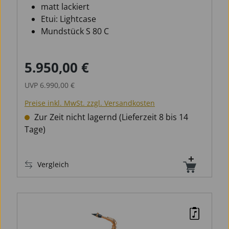
matt lackiert
Etui: Lightcase
Mundstück S 80 C
5.950,00 €
Verkaufspreis:
Regulärer Preis:
UVP
6.990,00 €
Preise inkl. MwSt. zzgl. Versandkosten
Zur Zeit nicht lagernd (Lieferzeit 8 bis 14
Tage)
Vergleich