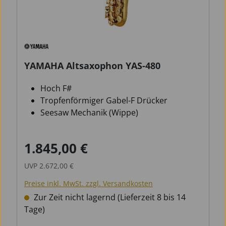
YAMAHA Altsaxophon YAS-480
Hoch F#
Tropfenförmiger Gabel-F Drücker
Seesaw Mechanik (Wippe)
1.845,00 €
Verkaufspreis:
Regulärer Preis:
UVP
2.672,00 €
Preise inkl. MwSt. zzgl. Versandkosten
Zur Zeit nicht lagernd (Lieferzeit 8 bis 14
Tage)