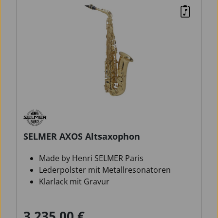
SELMER AXOS Altsaxophon
Made by Henri SELMER Paris
Lederpolster mit Metallresonatoren
Klarlack mit Gravur
3.235,00 €
Verkaufspreis:
Regulärer Preis: