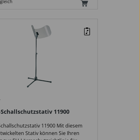
gleich
speichel (Aerosole und Tröpfchen). Je
branchenspezifischen
nemaßnahmen, kann hierbei auf die
pflicht verzichtet werden -
ieren Sie sich über den aktuellen
 Schallschutz: Als parallele Funktion,
t PROPULT auch einen Schallschutz an.
kann die Instrumenten-Lautstärke nach
 entsprechend beeinflusst, bzw.
ert werden. Die leicht gebogene
n-Form (Konvex), wie auch die flexible
ellung des Notenständers ermöglichen
eflexion der Schallwellen ohne, dass
(je nach Instrument und Spielart)
 auf den Musiker reflektiert werden.
Schallschutzstativ 11900
e Vorteile: Dank dem ideal
parenten PROPULT Paneel können
challschutzstativ 11900 Mit diesem
en auf beiden Seiten des Pultes frei
wickelten Stativ können Sie Ihren
nizieren. Die Perzeption und