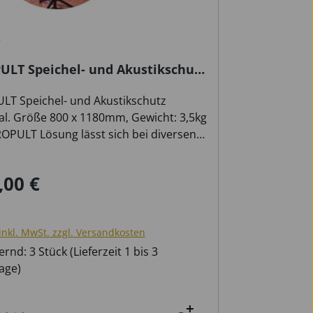
ULT Speichel- und Akustikschutz
mal
LT Speichel- und Akustikschutz
al. Größe 800 x 1180mm, Gewicht: 3,5kg
OPULT Lösung lässt sich bei diversen
-Notenpulten (Ausführung für Holz-
auf Anfrage) einsetzen und kann bei
,00 €
ärer Preis:
chen Pult-Einstellungen (Höhe,
g, Steh-, Sitzposition) verwendet
n. Die Blech-Notenpulte sind wegen
inkl. MwSt. zzgl. Versandkosten
Stabilität hierfür bestens geeignet.
nemaßnahmen: Die Polycarbonat-
rnd: 3 Stück (Lieferzeit 1 bis 3
wand deckt den Bereich vor und hinter
age)
otenpult ab und schützt Personen in
ter Umgebung vor Spuck-Partikeln und