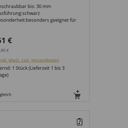
nschraubbar bis: 30 mm
usführung:schwarz
esonderheit:besonders geeignet für
martphones, flache Geräte und MP3
layer Bedienungselemente werden in
51 €
ufspreis:
Regulärer Preis:
r Funktion nicht beeinträchtigt
rehbar um 360° Flexibler Haltearm für
,80 €
dividuelle Ausrichtung
inkl. MwSt. zzgl. Versandkosten
rnd: 1 Stück (Lieferzeit 1 bis 3
age)
gleich