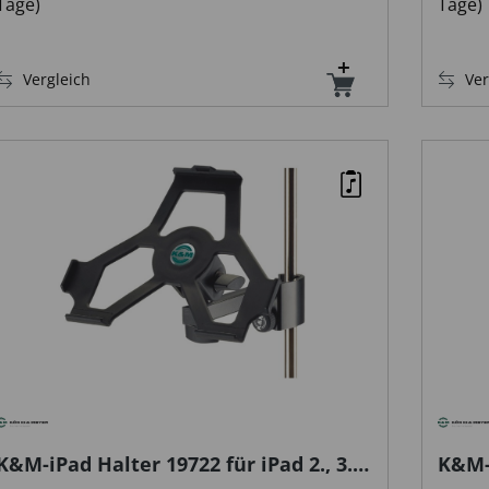
Tage)
Tage)
platziert werden (Windschutz). Die
bedruckbare Platte kann optional als
Wegweiser, Infotafel etc. genutzt werden.
Vergleich
Ver
K&M-iPad Halter 19722 für iPad 2., 3.
K&M-