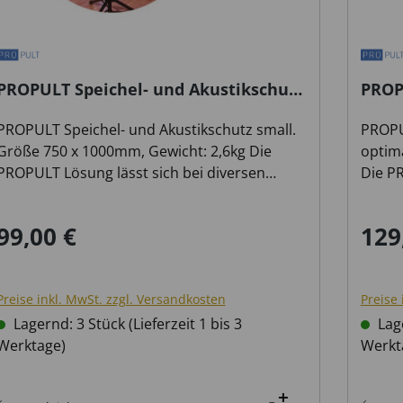
PROPULT Speichel- und Akustikschutz
PROP
small
opti
PROPULT Speichel- und Akustikschutz small.
PROPU
Größe 750 x 1000mm, Gewicht: 2,6kg Die
optim
PROPULT Lösung lässt sich bei diversen
Die PR
Blech-Notenpulten (Ausführung für Holz-
Blech
Pulte auf Anfrage) einsetzen und kann bei
Pulte 
99,00 €
129
Regulärer Preis:
Regul
sämtlichen Pult-Einstellungen (Höhe,
sämtli
Neigung, Steh-, Sitzposition) verwendet
Neigun
werden. Die Blech-Notenpulte sind wegen.
werde
Preise inkl. MwSt. zzgl. Versandkosten
Preise 
ihrer Stabilität hierfür bestens geeignet.
ihrer 
Hygienemaßnahmen: Die Polycarbonat-
Lagernd: 3 Stück (Lieferzeit 1 bis 3
Hygie
Lage
Trennwand deckt den Bereich vor und hinter
Werktage)
Trenn
Werkt
dem Notenpult ab und schützt Personen in
dem N
direkter Umgebung vor Spuck-Partikeln und
direk