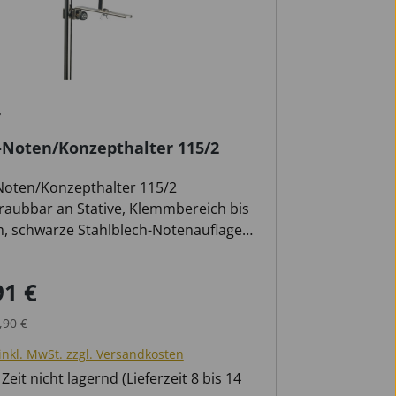
Noten/Konzepthalter 115/2
oten/Konzepthalter 115/2
raubbar an Stative, Klemmbereich bis
, schwarze Stahlblech-Notenauflage
 210 mm, Neigung und Abstand zum
 einstellbar, schwarz, Gewicht 0,9 kg
91 €
ufspreis:
Regulärer Preis:
,90 €
inkl. MwSt. zzgl. Versandkosten
Zeit nicht lagernd (Lieferzeit 8 bis 14