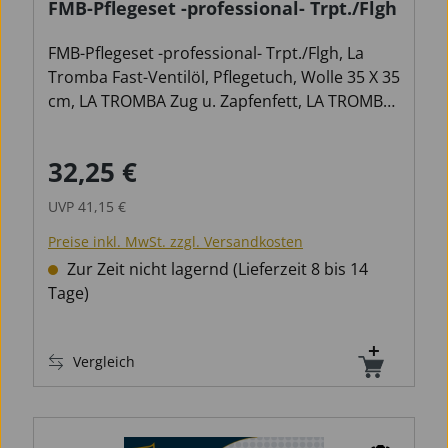
FMB-Pflegeset -professional- Trpt./Flgh
FMB-Pflegeset -professional- Trpt./Flgh, La
Tromba Fast-Ventilöl, Pflegetuch, Wolle 35 X 35
cm, LA TROMBA Zug u. Zapfenfett, LA TROMBA
Lackpolitur, SpiralreinigerTrompete,
Mundstückbürste Trompete.
32,25 €
Verkaufspreis:
Regulärer Preis:
UVP
41,15 €
Preise inkl. MwSt. zzgl. Versandkosten
Zur Zeit nicht lagernd (Lieferzeit 8 bis 14
Tage)
Vergleich