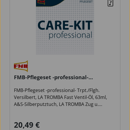
FMB-Pflegeset -professional-
Trpt./Flgh. Vers.
FMB-Pflegeset -professional- Trpt./Flgh.
Versilbert, LA TROMBA Fast Ventil-Öl, 63ml,
A&S-Silberputztuch, LA TROMBA Zug u.
Zapfenfett, SpiralreinigerTrompete,
Mundstückbürste Trompete
20,49 €
Verkaufspreis:
Regulärer Preis: