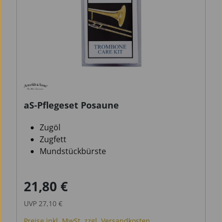
aS-Pflegeset Posaune
Zugöl
Zugfett
Mundstückbürste
21,80 €
Verkaufspreis:
Regulärer Preis:
UVP
27,10 €
Preise inkl. MwSt. zzgl. Versandkosten