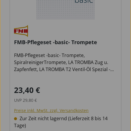
FMB-Pflegeset -basic- Trompete
FMB-Pflegeset -basic- Trompete,
SpiralreinigerTrompete, LA TROMBA Zug u.
Zapfenfett, LA TROMBA T2 Ventil-Öl Spezial -
extra dünn, 63ml, Pflegetuch, Wolle 35 X 35
cm.
23,40 €
Verkaufspreis:
Regulärer Preis:
UVP
29,80 €
Preise inkl. MwSt. zzgl. Versandkosten
Zur Zeit nicht lagernd (Lieferzeit 8 bis 14
Tage)