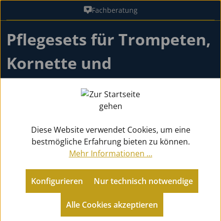
Fachberatung
Zum Hauptinhalt springen
Pflegesets für Trompeten,
Kornette und
Flügelhörner
Diese Website verwendet Cookies, um eine
Zubehör
Pflegemittel Blech
bestmögliche Erfahrung bieten zu können.
für Trompeten / Kornette / Flügelhörner
Mehr Informationen ...
Konfigurieren
Nur technisch notwendige
Zurück zu Pflegemittel Blech
Alle Cookies akzeptieren
Produkte filtern