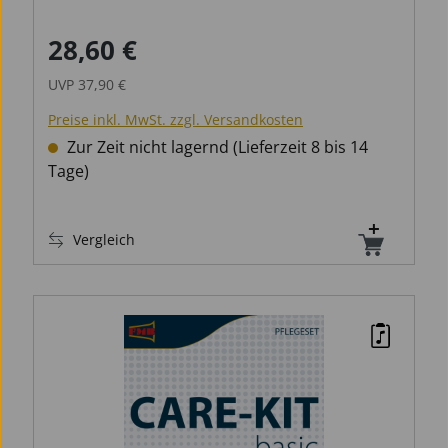
SpiralreinigerTrompete, Mundstückbürste
Trompete, A&S-Silberputztuch.
28,60 €
Verkaufspreis:
Regulärer Preis:
UVP
37,90 €
Preise inkl. MwSt. zzgl. Versandkosten
Zur Zeit nicht lagernd (Lieferzeit 8 bis 14
Tage)
Vergleich