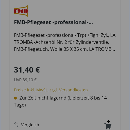
FMB-Pflegeset -professional-
Trpt./Flgh. Zyl.
FMB-Pflegeset -professional- Trpt./Flgh. Zyl., LA
TROMBA -Achsenöl Nr. 2 für Zylinderventile,
FMB-Pflegetuch, Wolle 35 X 35 cm, LA TROMBA
Zug u. Zapfenfett, LA TROMBA Lackpolitur,
SpiralreinigerTrompete, Mundstückbürste
31,40 €
Verkaufspreis:
Regulärer Preis:
Trompete
UVP
39,10 €
Preise inkl. MwSt. zzgl. Versandkosten
Zur Zeit nicht lagernd (Lieferzeit 8 bis 14
Tage)
Vergleich