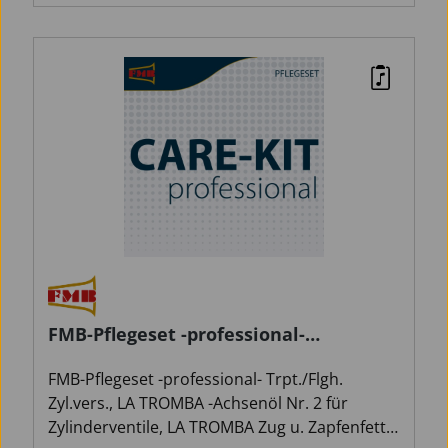
FMB-Pflegeset -professional-
Trpt./Flgh. Zyl.vers.
FMB-Pflegeset -professional- Trpt./Flgh.
Zyl.vers., LA TROMBA -Achsenöl Nr. 2 für
Zylinderventile, LA TROMBA Zug u. Zapfenfett,