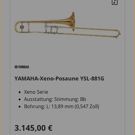
YAMAHA-Xeno-Posaune YSL-881G
Xeno Serie
Ausstattung: Stimmung: Bb
Bohrung: L: 13,89 mm (0,547 Zoll)
3.145,00 €
Verkaufspreis:
Regulärer Preis: