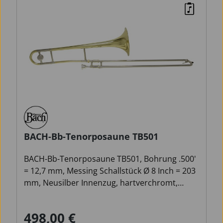
BACH-Bb-Tenorposaune TB501
BACH-Bb-Tenorposaune TB501, Bohrung .500'
= 12,7 mm, Messing Schallstück Ø 8 Inch = 203
mm, Neusilber Innenzug, hartverchromt,
Neusilber Außenzug, Finish: Klarlack, Original
VINCENT BACH 12C Mundstück und Zugfett,
498,00 €
Verkaufspreis:
Regulärer Preis:
Leichtetui mit Rucksackgarnitur