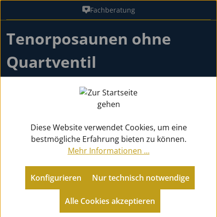
Fachberatung
Zum Hauptinhalt springen
Tenorposaunen ohne
Quartventil
Die Haupteinsatzgebiete für die Posaune ohne
Quartventil sind als Lead-Posaune: In einer Big Band
spielt die 1., 2. und 3. Posaune meist
...
weiterlesen
Diese Website verwendet Cookies, um eine
bestmögliche Erfahrung bieten zu können.
Mehr Informationen ...
Metallblasinstrumente
Posaunen
Tenorposaunen
Konfigurieren
Nur technisch notwendige
Alle Cookies akzeptieren
Zurück zu Posaunen