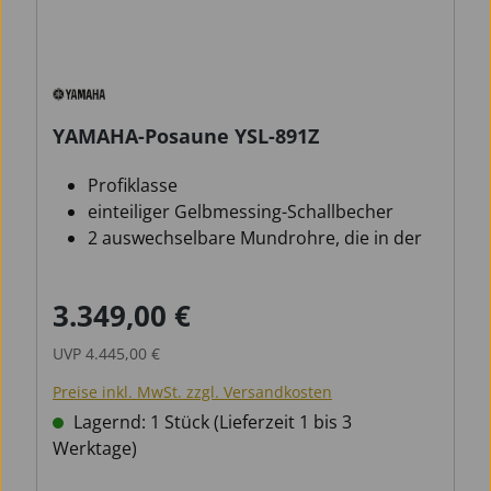
YAMAHA-Posaune YSL-891Z
Profiklasse
einteiliger Gelbmessing-Schallbecher
2 auswechselbare Mundrohre, die in der
Länge differieren
3.349,00 €
Verkaufspreis:
Regulärer Preis:
UVP
4.445,00 €
Preise inkl. MwSt. zzgl. Versandkosten
Lagernd: 1 Stück (Lieferzeit 1 bis 3
Werktage)