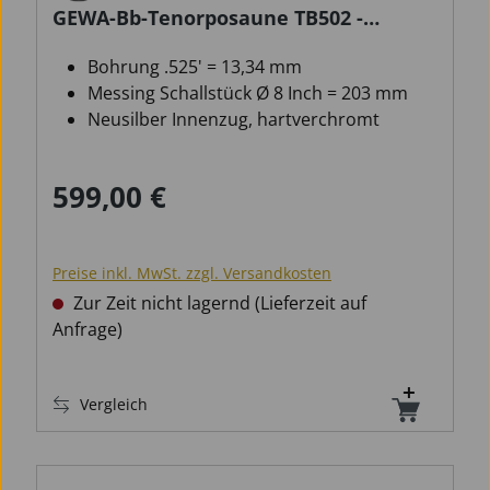
GEWA-Bb-Tenorposaune TB502 -
Ambition-
Bohrung .525' = 13,34 mm
Messing Schallstück Ø 8 Inch = 203 mm
Neusilber Innenzug, hartverchromt
599,00 €
Regulärer Preis:
Preise inkl. MwSt. zzgl. Versandkosten
Zur Zeit nicht lagernd (Lieferzeit auf
Anfrage)
Vergleich