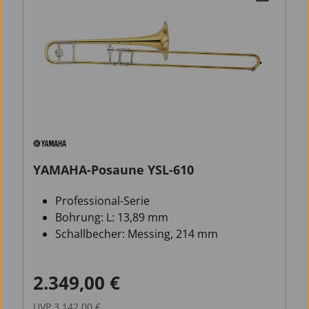
YAMAHA-Posaune YSL-610
Professional-Serie
Bohrung: L: 13,89 mm
Schallbecher: Messing, 214 mm
2.349,00 €
Verkaufspreis:
Regulärer Preis:
UVP
3.142,00 €