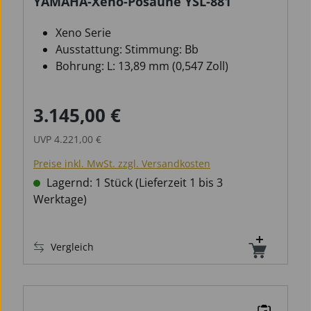
YAMAHA-Xeno-Posaune YSL-881
Xeno Serie
Ausstattung: Stimmung: Bb
Bohrung: L: 13,89 mm (0,547 Zoll)
3.145,00 €
Verkaufspreis:
Regulärer Preis:
UVP
4.221,00 €
Preise inkl. MwSt. zzgl. Versandkosten
Lagernd: 1 Stück (Lieferzeit 1 bis 3
Werktage)
Vergleich