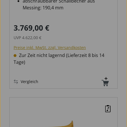
abschraubbarer Schallbecher aus
Messing: 190,4 mm
Dual Bohrung von 12,7 bis 13,34 mm
3.769,00 €
Verkaufspreis:
Regulärer Preis:
UVP
4.622,00 €
Preise inkl. MwSt. zzgl. Versandkosten
Zur Zeit nicht lagernd (Lieferzeit 8 bis 14
Tage)
Vergleich