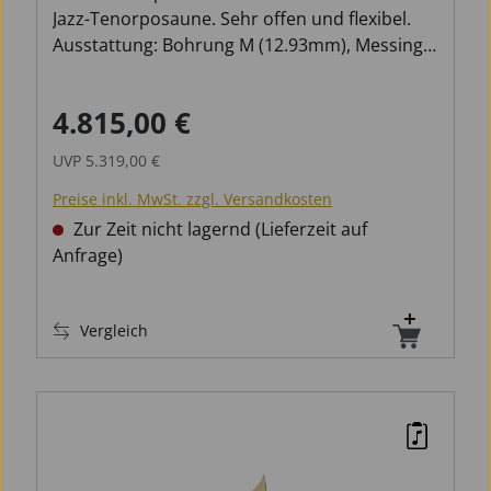
Jazz-Tenorposaune. Sehr offen und flexibel.
Ausstattung: Bohrung M (12.93mm), Messing,
lackiert, Schallstück 190,00 mm, offener
Gooseneck, Neusilber Innenzug, Lightweight-
4.815,00 €
Verkaufspreis:
Regulärer Preis:
Außenzug, Neusilbergriff, Bach Mundstück 7C.
UVP
5.319,00 €
Preise inkl. MwSt. zzgl. Versandkosten
Zur Zeit nicht lagernd (Lieferzeit auf
Anfrage)
Vergleich