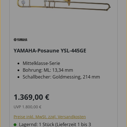
YAMAHA-Posaune YSL-445GE
Mittelklasse-Serie
Bohrung: ML: 13,34 mm
Schallbecher: Goldmessing, 214 mm
1.369,00 €
Verkaufspreis:
Regulärer Preis:
UVP
1.800,00 €
Preise inkl. MwSt. zzgl. Versandkosten
Lagernd: 1 Stück (Lieferzeit 1 bis 3