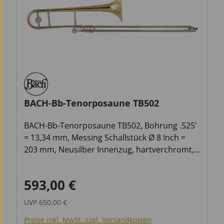
BACH-Bb-Tenorposaune TB502
BACH-Bb-Tenorposaune TB502, Bohrung .525'
= 13,34 mm, Messing Schallstück Ø 8 Inch =
203 mm, Neusilber Innenzug, hartverchromt,
Neusilber Außenzug, Finish: Klarlack, Original
VINCENT BACH 12C Mundstück und Zugfett,
593,00 €
Verkaufspreis:
Regulärer Preis:
Leichtetui mit Rucksackgarnitur
UVP
650,00 €
Preise inkl. MwSt. zzgl. Versandkosten