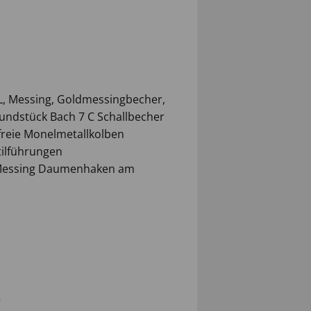
L, Messing, Goldmessingbecher,
undstück Bach 7 C Schallbecher
freie Monelmetallkolben
tilführungen
 Messing Daumenhaken am
5