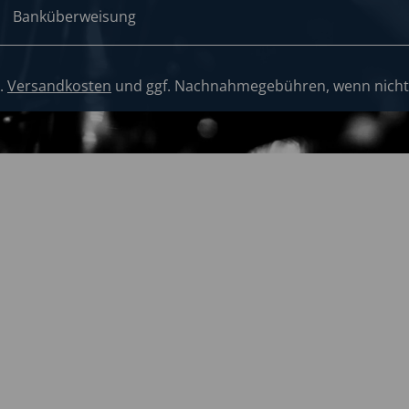
l.
Versandkosten
und ggf. Nachnahmegebühren, wenn nicht