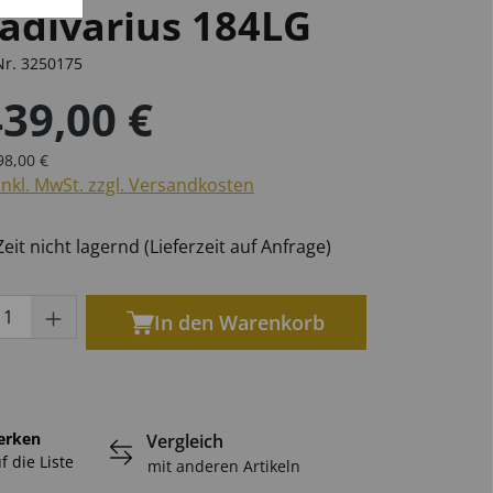
radivarius 184LG
Nr.
3250175
439,00 €
öten
phone
phone
n
Marschgabeln
für Oboen
Universal
Becken
er Preis:
für Tuben
für Saxophone
ulärer Preis:
98,00 €
inkl. MwSt. zzgl. Versandkosten
Ersatzteile Blech
eit nicht lagernd (Lieferzeit auf Anfrage)
ukt Anzahl: Gib den gewünschten Wert ei
In den Warenkorb
erken
Vergleich
f die Liste
mit anderen Artikeln