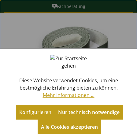
Fachberatung
Zum Hauptinhalt springen
Bildergalerie überspringen
Diese Website verwendet Cookies, um eine
bestmögliche Erfahrung bieten zu können.
Mehr Informationen ...
Konfigurieren
Nur technisch notwendige
Metallblasinstrumente
Jagdhörner
Handschutz
Alle Cookies akzeptieren