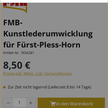
FMB-
Kunstlederumwicklung
für Fürst-Pless-Horn
Artikel-Nr.
7656281
8,50 €
Regulärer Preis:
Preise inkl. MwSt. zzgl. Versandkosten
Zur Zeit nicht lagernd (Lieferzeit 8 bis 14 Tage)
Produkt Anzahl: Gib den gewünschten Wert
In den Warenkorb