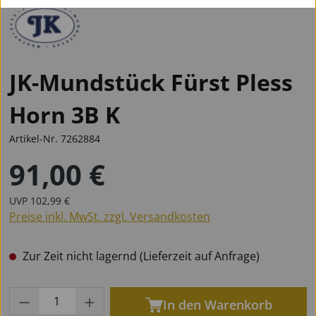
JK-Mundstück Fürst Pless
Horn 3B K
Artikel-Nr.
7262884
91,00 €
Regulärer Preis:
Regulärer Preis:
UVP
102,99 €
Preise inkl. MwSt. zzgl. Versandkosten
Zur Zeit nicht lagernd (Lieferzeit auf Anfrage)
Produkt Anzahl: Gib den gewünschten Wert
In den Warenkorb