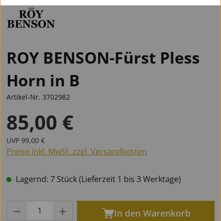
ROY BENSON-Fürst Pless
Horn in B
Artikel-Nr.
3702982
85,00 €
Regulärer Preis:
Regulärer Preis:
UVP
99,00 €
Preise inkl. MwSt. zzgl. Versandkosten
Lagernd: 7 Stück (Lieferzeit 1 bis 3 Werktage)
Produkt Anzahl: Gib den gewünschten Wert
In den Warenkorb