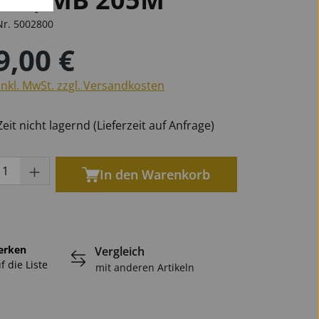
Nr.
5002800
9,00 €
er Preis:
öten
phone
phone
n
Marschgabeln
für Oboen
Universal
Becken
für Tuben
für Saxophone
inkl. MwSt. zzgl. Versandkosten
eit nicht lagernd (Lieferzeit auf Anfrage)
Ersatzteile Blech
ukt Anzahl: Gib den gewünschten Wert ei
In den Warenkorb
erken
Vergleich
f die Liste
mit anderen Artikeln