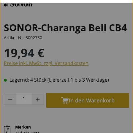
SONOR-Charanga Bell CB4
Artikel-Nr.
5002750
19,94 €
Regulärer Preis:
Preise inkl. MwSt. zzgl. Versandkosten
Lagernd: 4 Stück (Lieferzeit 1 bis 3 Werktage)
Produkt Anzahl: Gib den gewünschten Wert
In den Warenkorb
Merken