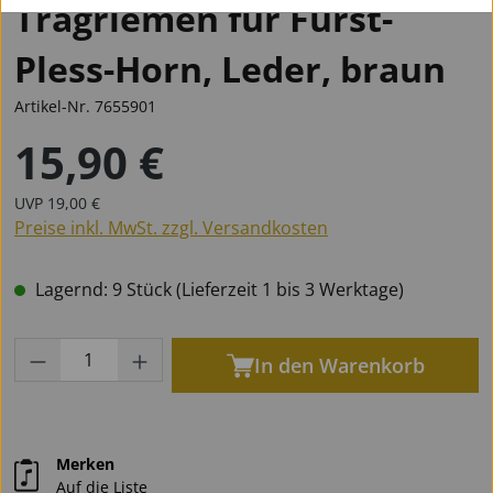
Tragriemen für Fürst-
Pless-Horn, Leder, braun
Artikel-Nr.
7655901
15,90 €
Regulärer Preis:
Regulärer Preis:
UVP
19,00 €
Preise inkl. MwSt. zzgl. Versandkosten
Lagernd: 9 Stück (Lieferzeit 1 bis 3 Werktage)
Produkt Anzahl: Gib den gewünschten Wert
In den Warenkorb
Merken
Auf die Liste