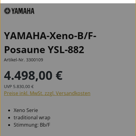
YAMAHA-Xeno-B/F-
Posaune YSL-882
Artikel-Nr.
3300109
4.498,00 €
Regulärer Preis:
Regulärer Preis:
UVP
5.830,00 €
Preise inkl. MwSt. zzgl. Versandkosten
Xeno Serie
traditional wrap
Stimmung: Bb/F