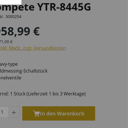
ompete YTR-8445G
Nr.
3000254
958,99 €
öten
phone
phone
n
Marschgabeln
für Oboen
Universal
Becken
er Preis:
für Tuben
für Saxophone
ulärer Preis:
71,00 €
inkl. MwSt. zzgl. Versandkosten
Ersatzteile Blech
avy-type
ldmessing-Schallstück
nelventile
nd: 1 Stück (Lieferzeit 1 bis 3 Werktage)
ukt Anzahl: Gib den gewünschten Wert ei
In den Warenkorb