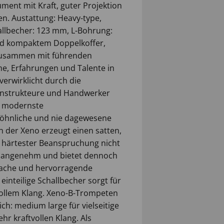
rument mit Kraft, guter Projektion
. Austattung: Heavy-type,
allbecher: 123 mm, L-Bohrung:
und kompaktem Doppelkoffer,
g zusammen mit führenden
me, Erfahrungen und Talente in
erwirklicht durch die
Konstrukteure und Handwerker
d modernste
öhnliche und nie dagewesene
n der Xeno erzeugt einen satten,
i härtester Beanspruchung nicht
und angenehm und bietet dennoch
prache und hervorragende
inteilige Schallbecher sorgt für
vollem Klang. Xeno-B-Trompeten
ch: medium large für vielseitige
ehr kraftvollen Klang. Als