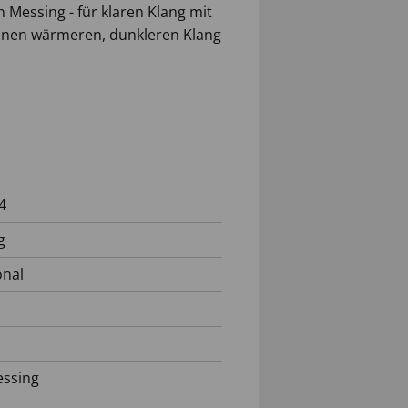
 Messing - für klaren Klang mit
 einen wärmeren, dunkleren Klang
4
g
onal
ssing