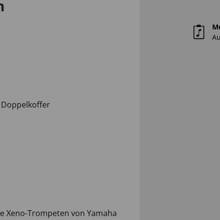
n
M
Au
 Doppelkoffer
ie Xeno-Trompeten von Yamaha