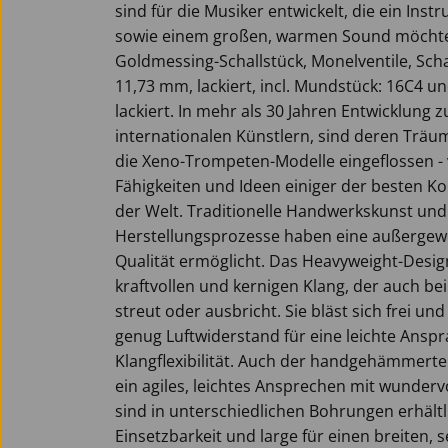
sind für die Musiker entwickelt, die ein Inst
sowie einem großen, warmen Sound möchten
Goldmessing-Schallstück, Monelventile, Sch
11,73 mm, lackiert, incl. Mundstück: 16C4 
lackiert. In mehr als 30 Jahren Entwicklun
internationalen Künstlern, sind deren Träu
die Xeno-Trompeten-Modelle eingeflossen - v
Fähigkeiten und Ideen einiger der besten 
der Welt. Traditionelle Handwerkskunst un
Herstellungsprozesse haben eine außergew
Qualität ermöglicht. Das Heavyweight-Desig
kraftvollen und kernigen Klang, der auch be
streut oder ausbricht. Sie bläst sich frei 
genug Luftwiderstand für eine leichte Ans
Klangflexibilität. Auch der handgehämmerte e
ein agiles, leichtes Ansprechen mit wunder
sind in unterschiedlichen Bohrungen erhältli
Einsetzbarkeit und large für einen breiten, s