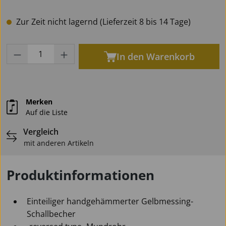
Zur Zeit nicht lagernd (Lieferzeit 8 bis 14 Tage)
Produkt Anzahl: Gib den gewünschten Wert
In den Warenkorb
Merken
Auf die Liste
Vergleich
mit anderen Artikeln
Produktinformationen
Einteiliger handgehämmerter Gelbmessing-
Schallbecher