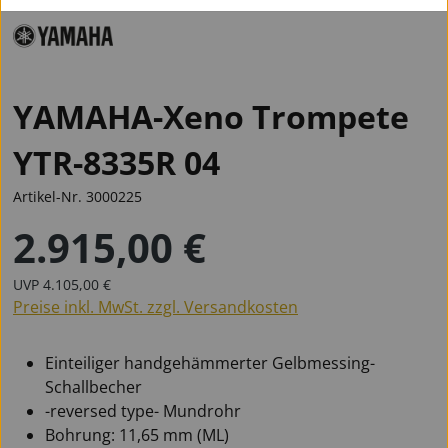
YAMAHA-Xeno Trompete
YTR-8335R 04
Artikel-Nr.
3000225
2.915,00 €
Regulärer Preis:
Regulärer Preis:
UVP
4.105,00 €
Preise inkl. MwSt. zzgl. Versandkosten
Einteiliger handgehämmerter Gelbmessing-
Schallbecher
-reversed type- Mundrohr
Bohrung: 11,65 mm (ML)