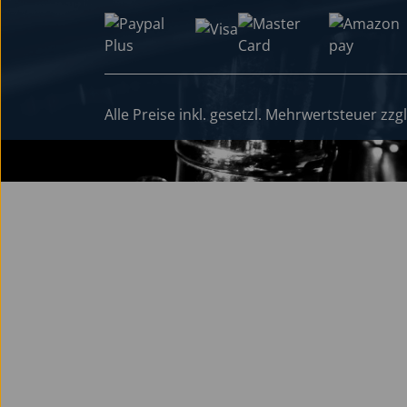
Alle Preise inkl. gesetzl. Mehrwertsteuer zzg