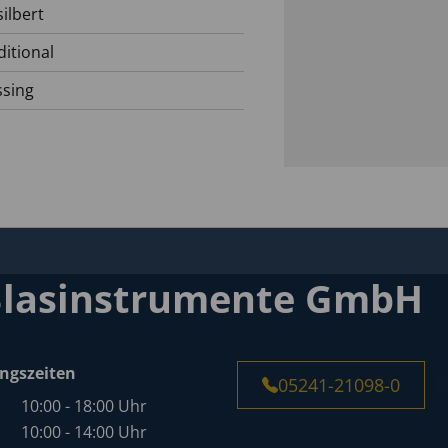
silbert
ditional
sing
Blasinstrumente GmbH
ngszeiten
05241-21098-0
10:00 - 18:00 Uhr
10:00 - 14:00 Uhr