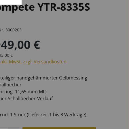
ompete YTR-8335S
öten
phone
phone
n
Marschgabeln
für Oboen
Universal
Becken
Nr.
3000203
für Tuben
für Saxophone
949,00 €
er Preis:
ulärer Preis:
93,00 €
inkl. MwSt. zzgl. Versandkosten
Ersatzteile Blech
nteiliger handgehämmerter Gelbmessing-
hallbecher
hrung: 11,65 mm (ML)
uer Schallbecher-Verlauf
nd: 1 Stück (Lieferzeit 1 bis 3 Werktage)