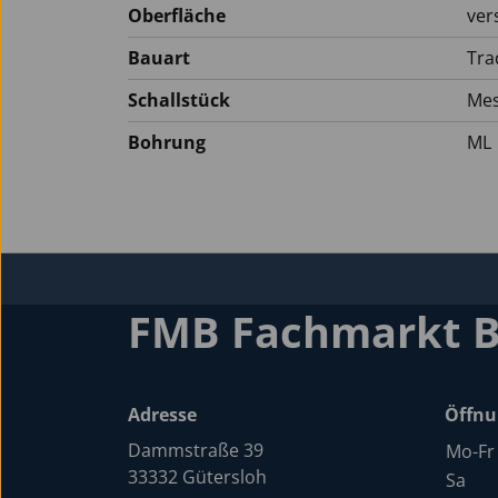
Oberfläche
ver
Bauart
Tra
Schallstück
Mes
Bohrung
ML
FMB Fachmarkt 
Adresse
Öffnu
Dammstraße 39
Mo-Fr
33332 Gütersloh
Sa