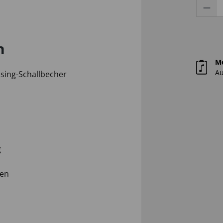
Prod
n
M
Au
sing-Schallbecher
g
nen