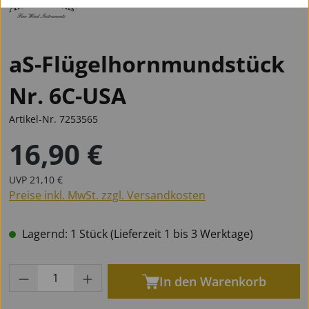
aS-Flügelhornmundstück
Nr. 6C-USA
Artikel-Nr.
7253565
16,90 €
Regulärer Preis:
Regulärer Preis:
UVP
21,10 €
Preise inkl. MwSt. zzgl. Versandkosten
Lagernd: 1 Stück (Lieferzeit 1 bis 3 Werktage)
Produkt Anzahl: Gib den gewünschten Wert
In den Warenkorb