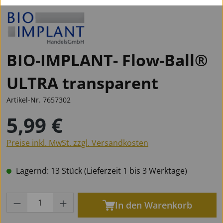
BIO-IMPLANT- Flow-Ball®
ULTRA transparent
Artikel-Nr.
7657302
5,99 €
Regulärer Preis:
Preise inkl. MwSt. zzgl. Versandkosten
Lagernd: 13 Stück (Lieferzeit 1 bis 3 Werktage)
Produkt Anzahl: Gib den gewünschten Wert
In den Warenkorb