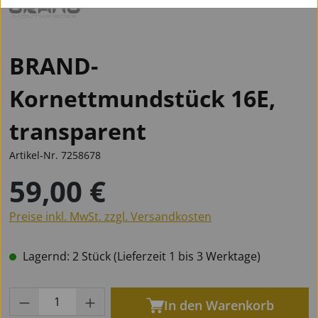
BRAND-
Kornettmundstück 16E,
transparent
Artikel-Nr.
7258678
59,00 €
Regulärer Preis:
Preise inkl. MwSt. zzgl. Versandkosten
Lagernd: 2 Stück (Lieferzeit 1 bis 3 Werktage)
Produkt Anzahl: Gib den gewünschten Wert
In den Warenkorb