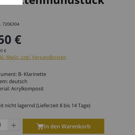
r.
7206304
öten
phone
phone
n
Marschgabeln
für Oboen
Universal
Becken
50 €
für Tuben
für Saxophone
r Preis:
ärer Preis:
0 €
nkl. MwSt. zzgl. Versandkosten
Ersatzteile Blech
rument: B- Klarinette
tem: deutsch
rial: Acrylkomposit
t nicht lagernd (Lieferzeit 8 bis 14 Tage)
kt Anzahl: Gib den gewünschten Wert ein
In den Warenkorb