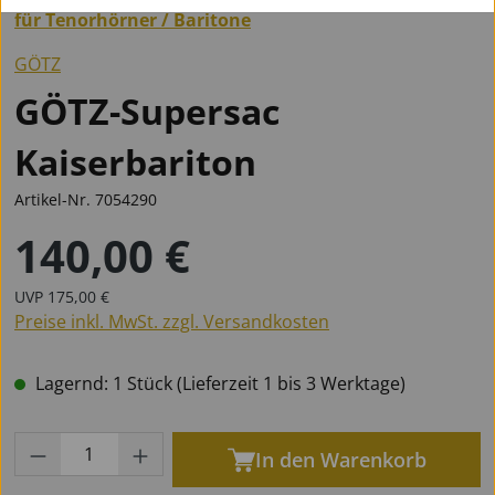
für Tenorhörner / Baritone
GÖTZ
GÖTZ-Supersac
Kaiserbariton
Artikel-Nr.
7054290
140,00 €
Regulärer Preis:
Regulärer Preis:
UVP
175,00 €
Preise inkl. MwSt. zzgl. Versandkosten
Lagernd: 1 Stück (Lieferzeit 1 bis 3 Werktage)
Produkt Anzahl: Gib den gewünschten Wert
In den Warenkorb