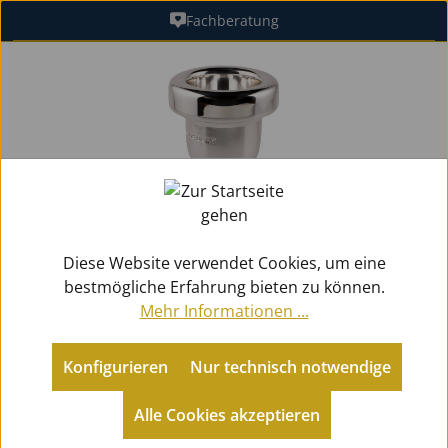
Fachberatung
Zum Hauptinhalt springen
Bildergalerie überspringen
Diese Website verwendet Cookies, um eine
bestmögliche Erfahrung bieten zu können.
Mehr Informationen ...
Konfigurieren
Nur technisch notwendige
Zubehör
Mundstücke Blech
für Posaunen
Alle Cookies akzeptieren