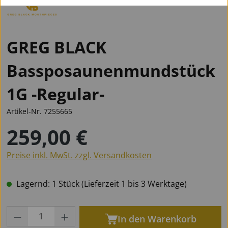
GREG BLACK
Bassposaunenmundstück
1G -Regular-
Artikel-Nr.
7255665
259,00 €
Regulärer Preis:
Preise inkl. MwSt. zzgl. Versandkosten
Lagernd: 1 Stück (Lieferzeit 1 bis 3 Werktage)
Produkt Anzahl: Gib den gewünschten Wert
In den Warenkorb