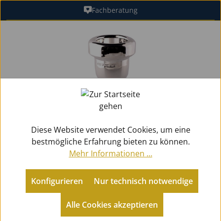
Fachberatung
Zum Hauptinhalt springen
Bildergalerie überspringen
Diese Website verwendet Cookies, um eine
bestmögliche Erfahrung bieten zu können.
Mehr Informationen ...
Konfigurieren
Nur technisch notwendige
Alle Cookies akzeptieren
Zubehör
Mundstücke Blech
für Posaunen