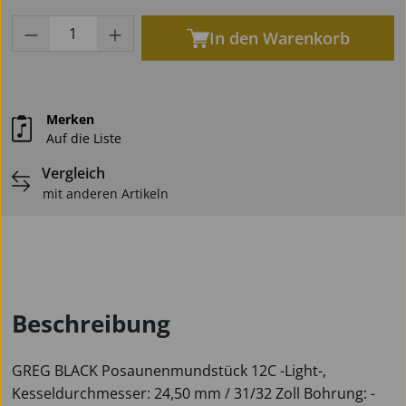
Produkt Anzahl: Gib den gewünschten Wert
In den Warenkorb
Merken
Auf die Liste
Vergleich
mit anderen Artikeln
Beschreibung
GREG BLACK Posaunenmundstück 12C -Light-,
Kesseldurchmesser: 24,50 mm / 31/32 Zoll Bohrung: -