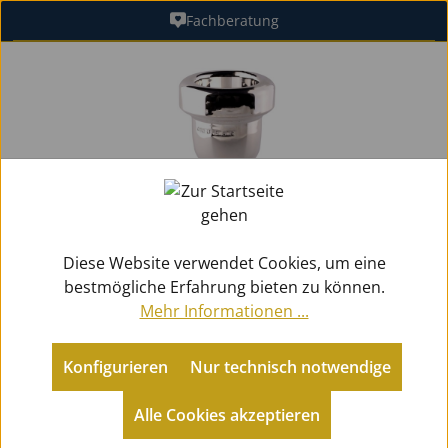
Fachberatung
Zum Hauptinhalt springen
Bildergalerie überspringen
Diese Website verwendet Cookies, um eine
bestmögliche Erfahrung bieten zu können.
Mehr Informationen ...
Konfigurieren
Nur technisch notwendige
Alle Cookies akzeptieren
Zubehör
Mundstücke Blech
für Posaunen