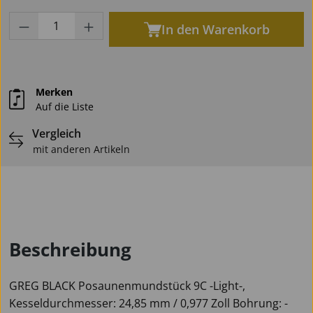
Produkt Anzahl: Gib den gewünschten Wert
In den Warenkorb
Merken
Auf die Liste
Vergleich
mit anderen Artikeln
Beschreibung
GREG BLACK Posaunenmundstück 9C -Light-,
Kesseldurchmesser: 24,85 mm / 0,977 Zoll Bohrung: -