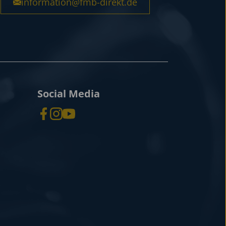
information@fmb-direkt.de
Social Media