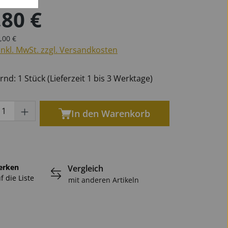
,80 €
er Preis:
ulärer Preis:
,00 €
öten
phone
phone
n
Marschgabeln
für Oboen
Universal
Becken
inkl. MwSt. zzgl. Versandkosten
für Tuben
für Saxophone
nd: 1 Stück (Lieferzeit 1 bis 3 Werktage)
ukt Anzahl: Gib den gewünschten Wert ei
Ersatzteile Blech
In den Warenkorb
erken
Vergleich
f die Liste
mit anderen Artikeln