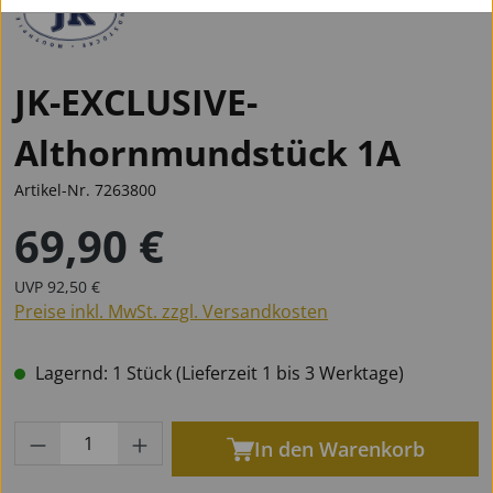
JK-EXCLUSIVE-
Althornmundstück 1A
Artikel-Nr.
7263800
69,90 €
Regulärer Preis:
Regulärer Preis:
UVP
92,50 €
Preise inkl. MwSt. zzgl. Versandkosten
Lagernd: 1 Stück (Lieferzeit 1 bis 3 Werktage)
Produkt Anzahl: Gib den gewünschten Wert
In den Warenkorb