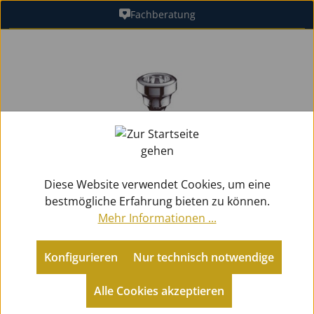
Fachberatung
Zum Hauptinhalt springen
Bildergalerie überspringen
Diese Website verwendet Cookies, um eine
bestmögliche Erfahrung bieten zu können.
Mehr Informationen ...
Konfigurieren
Nur technisch notwendige
Zubehör
Mundstücke Blech
für Eb-Althörner
Alle Cookies akzeptieren