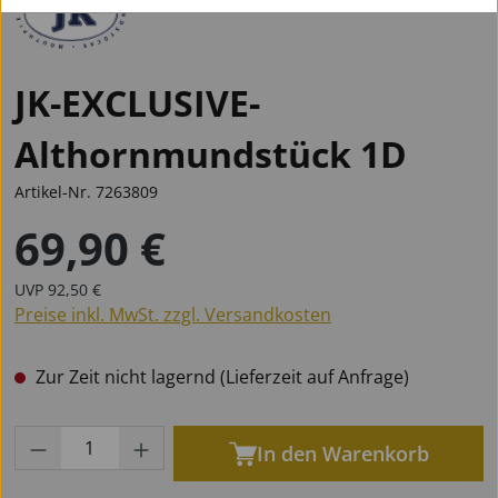
JK-EXCLUSIVE-
Althornmundstück 1D
Artikel-Nr.
7263809
69,90 €
Regulärer Preis:
Regulärer Preis:
UVP
92,50 €
Preise inkl. MwSt. zzgl. Versandkosten
Zur Zeit nicht lagernd (Lieferzeit auf Anfrage)
Produkt Anzahl: Gib den gewünschten Wert
In den Warenkorb