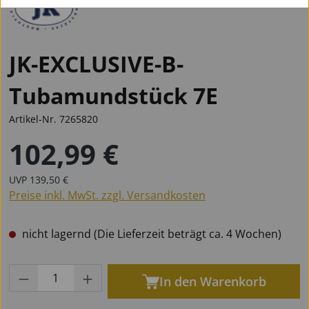
JK-EXCLUSIVE-B-
Tubamundstück 7E
Artikel-Nr.
7265820
102,99 €
Regulärer Preis:
Regulärer Preis:
UVP
139,50 €
Preise inkl. MwSt. zzgl. Versandkosten
nicht lagernd (Die Lieferzeit beträgt ca. 4 Wochen)
Produkt Anzahl: Gib den gewünschten Wert
In den Warenkorb