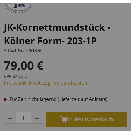
JK-Kornettmundstück -
Kölner Form- 203-1P
Artikel-Nr.
7261376
79,00 €
Regulärer Preis:
Regulärer Preis:
UVP
87,00 €
Preise inkl. MwSt. zzgl. Versandkosten
Zur Zeit nicht lagernd (Lieferzeit auf Anfrage)
Produkt Anzahl: Gib den gewünschten Wert
In den Warenkorb