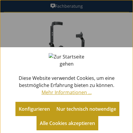
Fachberatung
Zum Hauptinhalt springen
Bildergalerie überspringen
Diese Website verwendet Cookies, um eine
bestmögliche Erfahrung bieten zu können.
Mehr Informationen ...
Konfigurieren
Nur technisch notwendige
Zubehör
Instrumentenständer
für Tenorhörner / Baritone
Alle Cookies akzeptieren