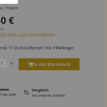
Nr.
7100475
60 €
er Preis:
öten
phone
phone
n
Marschgabeln
für Oboen
Universal
Becken
für Tuben
für Saxophone
ulärer Preis:
0 €
inkl. MwSt. zzgl. Versandkosten
nd: 11 Stück (Lieferzeit 1 bis 3 Werktage)
Ersatzteile Blech
ukt Anzahl: Gib den gewünschten Wert ei
In den Warenkorb
erken
Vergleich
f die Liste
mit anderen Artikeln