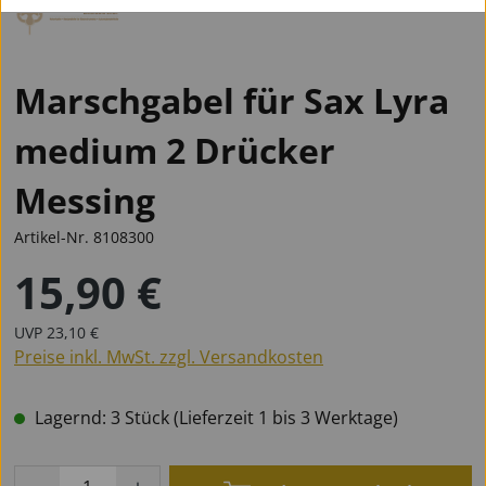
Marschgabel für Sax Lyra
medium 2 Drücker
Messing
Artikel-Nr.
8108300
15,90 €
Regulärer Preis:
Regulärer Preis:
UVP
23,10 €
Preise inkl. MwSt. zzgl. Versandkosten
Lagernd: 3 Stück (Lieferzeit 1 bis 3 Werktage)
Produkt Anzahl: Gib den gewünschten Wert