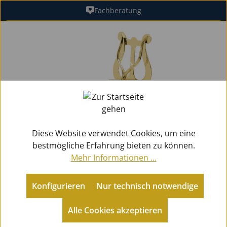
Fachberatung
Zum Hauptinhalt springen
Bildergalerie überspringen
Diese Website verwendet Cookies, um eine
bestmögliche Erfahrung bieten zu können.
Mehr Informationen ...
Konfigurieren
Nur technisch notwendige
Zubehör
Marschgabeln
für Saxophone
Alle Cookies akzeptieren