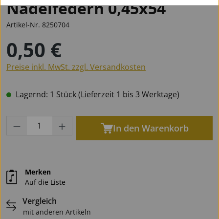
Nadelfedern 0,45x54
Artikel-Nr.
8250704
0,50 €
Regulärer Preis:
Preise inkl. MwSt. zzgl. Versandkosten
Lagernd: 1 Stück (Lieferzeit 1 bis 3 Werktage)
Produkt Anzahl: Gib den gewünschten Wert
In den Warenkorb
Merken
Auf die Liste
Vergleich
mit anderen Artikeln