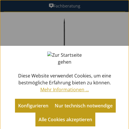
Fachberatung
Zum Hauptinhalt springen
Bildergalerie überspringen
Diese Website verwendet Cookies, um eine
bestmögliche Erfahrung bieten zu können.
Mehr Informationen ...
Konfigurieren
Nur technisch notwendige
Zubehör
Ersatzteile Holz
Nadelfedern
Alle Cookies akzeptieren
Default