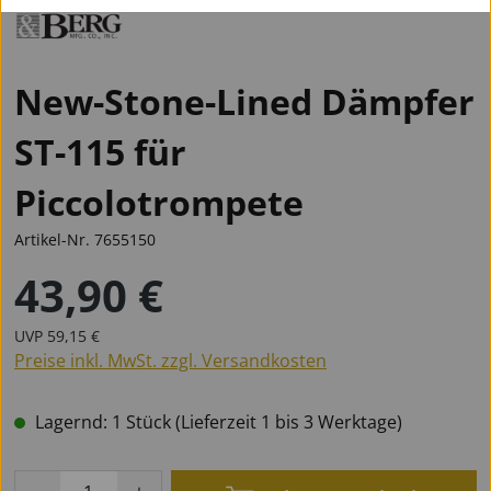
New-Stone-Lined Dämpfer
ST-115 für
Piccolotrompete
Artikel-Nr.
7655150
43,90 €
Regulärer Preis:
Regulärer Preis:
UVP
59,15 €
Preise inkl. MwSt. zzgl. Versandkosten
Lagernd: 1 Stück (Lieferzeit 1 bis 3 Werktage)
Produkt Anzahl: Gib den gewünschten Wert