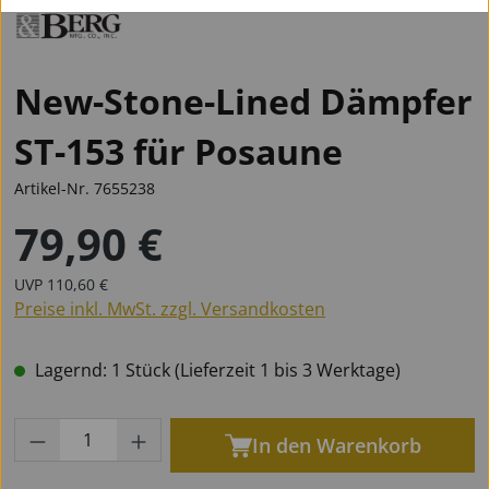
New-Stone-Lined Dämpfer
ST-153 für Posaune
Artikel-Nr.
7655238
79,90 €
Regulärer Preis:
Regulärer Preis:
UVP
110,60 €
Preise inkl. MwSt. zzgl. Versandkosten
Lagernd: 1 Stück (Lieferzeit 1 bis 3 Werktage)
Produkt Anzahl: Gib den gewünschten Wert
In den Warenkorb