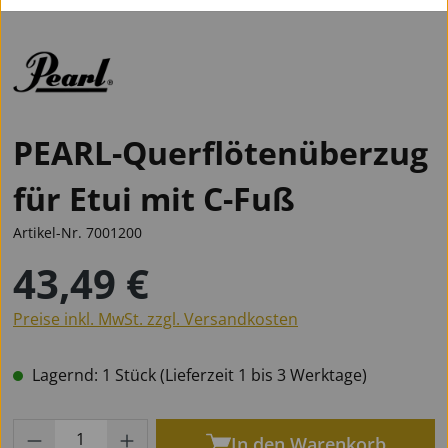
PEARL-Querflötenüberzug
für Etui mit C-Fuß
Artikel-Nr.
7001200
43,49 €
Regulärer Preis:
Preise inkl. MwSt. zzgl. Versandkosten
Lagernd: 1 Stück (Lieferzeit 1 bis 3 Werktage)
Produkt Anzahl: Gib den gewünschten Wert
In den Warenkorb