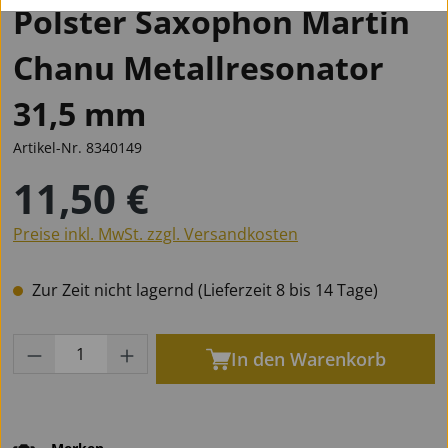
Polster Saxophon Martin
Chanu Metallresonator
31,5 mm
Artikel-Nr.
8340149
11,50 €
Regulärer Preis:
Preise inkl. MwSt. zzgl. Versandkosten
Zur Zeit nicht lagernd (Lieferzeit 8 bis 14 Tage)
Produkt Anzahl: Gib den gewünschten Wert
In den Warenkorb