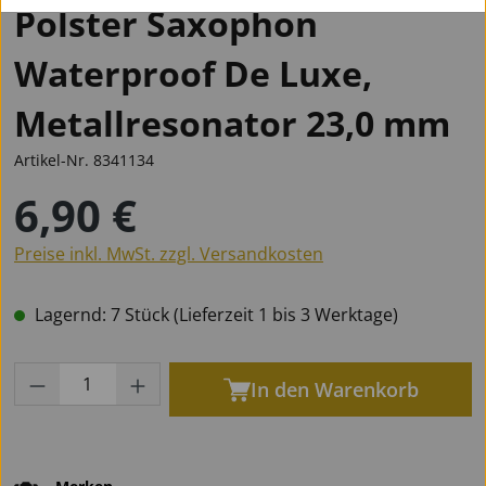
Polster Saxophon
Waterproof De Luxe,
Metallresonator 23,0 mm
Artikel-Nr.
8341134
6,90 €
Regulärer Preis:
Preise inkl. MwSt. zzgl. Versandkosten
Lagernd: 7 Stück (Lieferzeit 1 bis 3 Werktage)
Produkt Anzahl: Gib den gewünschten Wert
In den Warenkorb