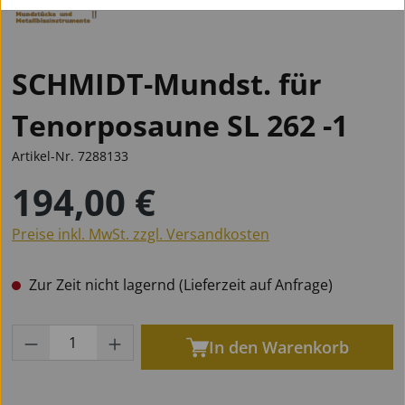
SCHMIDT-Mundst. für
Tenorposaune SL 262 -1
Artikel-Nr.
7288133
194,00 €
Regulärer Preis:
Preise inkl. MwSt. zzgl. Versandkosten
Zur Zeit nicht lagernd (Lieferzeit auf Anfrage)
Produkt Anzahl: Gib den gewünschten Wert
In den Warenkorb