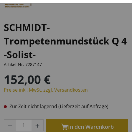
SCHMIDT-
Trompetenmundstück Q 4
-Solist-
Artikel-Nr.
7287147
152,00 €
Regulärer Preis:
Preise inkl. MwSt. zzgl. Versandkosten
Zur Zeit nicht lagernd (Lieferzeit auf Anfrage)
Produkt Anzahl: Gib den gewünschten Wert
In den Warenkorb